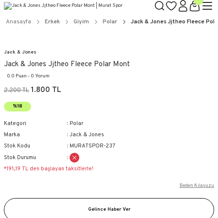
Anasayfa
Erkek
Giyim
Polar
Jack & Jones Jjtheo Fleece Pol
Jack & Jones
Jack & Jones Jjtheo Fleece Polar Mont
0.0 Puan - 0 Yorum
1.800 TL
2.200 TL
%18
Kategori
Polar
Marka
Jack & Jones
Stok Kodu
MURATSPOR-237
Stok Durumu
*191,19 TL den başlayan taksitlerle!
Beden Kılavuzu
Gelince Haber Ver