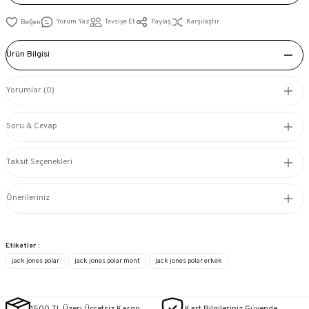
Yorum Yaz
Tavsiye Et
Paylaş
Karşılaştır
Ürün Bilgisi
Yorumlar (0)
Soru & Cevap
Taksit Seçenekleri
Önerileriniz
Etiketler :
jack jones polar
jack jones polar mont
jack jones polar erkek