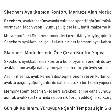
Skechers Ayakkabıda Konforu Merkeze Alan Mark
Skechers
, ayakkabı dünyasında yalnızca sportif görünümüyle
yormayan taban yapısı, yumuşak iç destek, hafif malzeme k
Muratspor’daki Skechers modelleri özellikle yürüyüş, günlük 
Skechers ayakkabılar, çok teknik bir performans ayakkabısın
Skechers Modellerinde Öne Çıkan Konfor Yapısı
Skechers ayakkabılarda konforu belirleyen en önemli detayl
ayakkabının ayağa daha yumuşak basmasını, yürüyüş sırasında
Arch Fit serisi, ayak kemeri desteğine önem veren kullanıcıl
ayakta geçen yoğun günlerde daha destekli bir taban yapısı is
Memory Foam tabanlı Skechers ayakkabılar ise daha yumuşak ba
günlük ayakkabı tarafında neden sık tercih edildiğini açıkça 
Günlük Kullanım, Yürüyüş ve Şehir Temposu İçin S