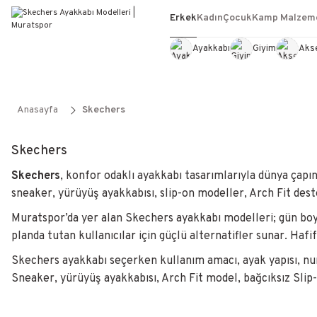
Erkek
Kadın
Çocuk
Kamp Malzeme
Ayakkabı
Giyim
Aks
Anasayfa
Skechers
Skechers
Skechers
, konfor odaklı ayakkabı tasarımlarıyla dünya çapı
sneaker, yürüyüş ayakkabısı, slip-on modeller, Arch Fit dest
Muratspor’da yer alan Skechers ayakkabı modelleri; gün bo
planda tutan kullanıcılar için güçlü alternatifler sunar. Hafi
Skechers ayakkabı seçerken kullanım amacı, ayak yapısı, num
Sneaker, yürüyüş ayakkabısı, Arch Fit model, bağcıksız Slip-