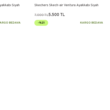
yakkabı Siyah
Skechers Skech-air Ventura Ayakkabı Siyah
5.500 TL
7.000 TL
ARGO BEDAVA
-%21
KARGO BEDAVA