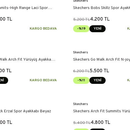
Skechers
mits-High Range Laci Spor
Skechers Bobs Skillz Spor Ayak
00 TL
4.200 TL
5.200 TL
KARGO BEDAVA
-%19
YENİ
K
Skechers
alk Arch Fit Yürüyüş Ayakkabı
Skechers Go Walk Arch Fit N-joy
Ayakkabı
00 TL
5.500 TL
6.200 TL
Nİ
KARGO BEDAVA
-%11
YENİ
K
Skechers
ck Erzal Spor Ayakkabı Beyaz
Skechers Arch Fit Summits Yür
Bej
00 TL
4.800 TL
5.400 TL