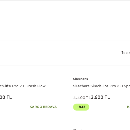
Topl
Skechers
h-lite Pro 2.0 Fresh Flow
Skechers Skech-lite Pro 2.0 Sp
h
Bej
00 TL
3.600 TL
4.400 TL
KARGO BEDAVA
-%18
K