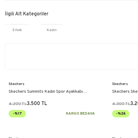
İlgili Alt Kategoriler
Erkek
Kadın
Skechers
Skechers
Skechers Summits Kadın Spor Ayakkabı
Skechers Skec
Beyaz
Ayakkabı Siya
3.500 TL
3.2
4.200 TL
4.300 TL
-%17
KARGO BEDAVA
-%26