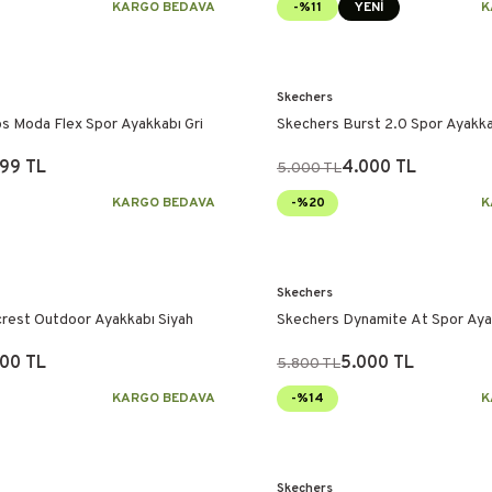
KARGO BEDAVA
-%11
YENİ
K
Skechers
s Moda Flex Spor Ayakkabı Gri
Skechers Burst 2.0 Spor Ayakka
299 TL
4.000 TL
5.000 TL
KARGO BEDAVA
-%20
K
Skechers
crest Outdoor Ayakkabı Siyah
Skechers Dynamite At Spor Ayak
00 TL
5.000 TL
5.800 TL
KARGO BEDAVA
-%14
K
Skechers