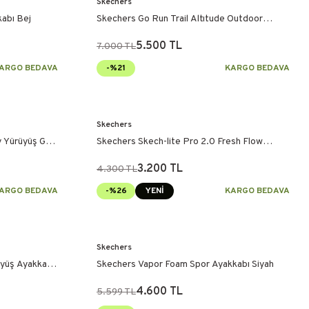
Skechers
kabı Bej
Skechers Go Run Trail Altıtude Outdoor
Ayakkabı Haki
5.500 TL
7.000 TL
ARGO BEDAVA
-%21
KARGO BEDAVA
Skechers
 Yürüyüş Gri
Skechers Skech-lite Pro 2.0 Fresh Flow
Ayakkabı Haki
3.200 TL
4.300 TL
ARGO BEDAVA
-%26
YENİ
KARGO BEDAVA
Skechers
üyüş Ayakkabı
Skechers Vapor Foam Spor Ayakkabı Siyah
4.600 TL
5.599 TL