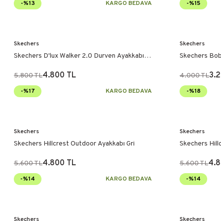
-%13
KARGO BEDAVA
-%15
Skechers
Skechers
Skechers D'lux Walker 2.0 Durven Ayakkabı
Skechers Bob
Siyah
4.800 TL
3.
5.800 TL
4.000 TL
-%17
KARGO BEDAVA
-%18
Skechers
Skechers
Skechers Hillcrest Outdoor Ayakkabı Gri
Skechers Hill
4.800 TL
4.8
5.600 TL
5.600 TL
-%14
KARGO BEDAVA
-%14
Skechers
Skechers