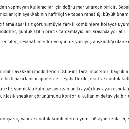
den yapmayan kullanıcılar için doğru markalardan biridir. Saba
ıcılar için ayakkabının hafifliği ve taban rahatlığı büyük önem 
if ama abartısız görünümüyle farklı kombinlere kolayca uyum s
deller, günlük stilin pratik tamamlayıcıları arasında yer alır.
enciler, seyahat edenler ve günlük yürüyüş alışkanlığı olan k
yilebilir ayakkabı modelleridir. Slip-ins tarzı modeller, bağcı
kle hızlı hazırlanılan günlerde, seyahatlerde, okul ve günlük ku
pratiklik sunmakla kalmaz; aynı zamanda ayağı kavrayan esnek 
rs, klasik sneaker görünümünü konforlu kullanım detayıyla birle
umuşak iç yapı ve günlük kombinlere uyum sağlayan renk seçenek
.