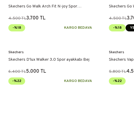
Skechers Go Walk Arch Fit N-joy Spor
Skechers Go W
Ayakkabı Bej
Ayakkabı Siya
3.700 TL
3.7
4.500 TL
4.500 TL
-%18
KARGO BEDAVA
-%18
YE
Skechers
Skechers
Skechers D'lux Walker 3.0 Spor ayakkabı Bej
Skechers Vap
5.000 TL
4.5
6.400 TL
5.800 TL
-%22
KARGO BEDAVA
-%22