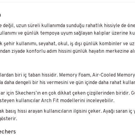
a
 değil, uzun süreli kullanımda sunduğu rahatlık hissiyle de öne
ullanımı ve günlük tempoya uyum sağlayan kalıplar üzerine ku
şehir kullanımı, seyahat, okul, iş dışı günlük kombinler ve uzu
dan ziyade konforlu adım hissini günlük hayatın merkezine alma
ardan biri iç taban hissidir. Memory Foam, Air-Cooled Memory
 daha dengeli bir his vermesini ve gün içinde daha rahat kullan
ar için Skechers’ın en çok dikkat çeken çizgilerinden biridir. 
teyen kullanıcılar Arch Fit modellerini inceleyebilir.
sış hissi arayan kullanıcıların ilgisini çeker. Ayağı saran iç 
gösterir.
kechers