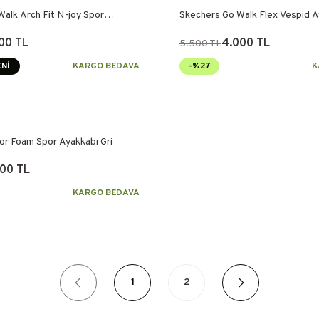
alk Arch Fit N-joy Spor
Skechers Go Walk Flex Vespid A
h
00 TL
4.000 TL
5.500 TL
Nİ
KARGO BEDAVA
-%27
K
or Foam Spor Ayakkabı Gri
00 TL
KARGO BEDAVA
1
2