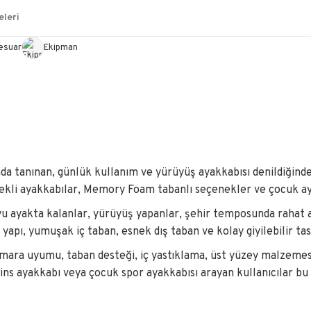
leri
esuar
Ekipman
nda tanınan, günlük kullanım ve yürüyüş ayakkabısı denildiğind
ekli ayakkabılar, Memory Foam tabanlı seçenekler ve çocuk ayak
yu ayakta kalanlar, yürüyüş yapanlar, şehir temposunda rahat
f yapı, yumuşak iç taban, esnek dış taban ve kolay giyilebilir t
ara uyumu, taban desteği, iç yastıklama, üst yüzey malzemesi 
ins ayakkabı veya çocuk spor ayakkabısı arayan kullanıcılar bu 