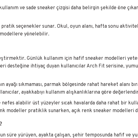
lanım ve sade sneaker çizgisi daha belirgin şekilde öne çıkar.
pratik seçenekler sunar. Okul, oyun alanı, hafta sonu aktivitel
modellere yönelebilir.
tirmektir. Günlük kullanım için hafif sneaker modelleri yeterl
meri desteğine ihtiyaç duyan kullanıcılar Arch Fit serisine, yu
n ayağı sıkmaması, parmak bölgesinde rahat hareket alanı bıra
anıcılar, ayakkabıyı kullanım alışkanlıklarına göre değerlendir
ve nefes alabilir üst yüzeyler sıcak havalarda daha rahat bir 
enk modeller pratiklik sunarken, açık renk sneaker modelleri 
?
un süre yürüyen, ayakta çalışan, şehir temposunda hafif ve yum