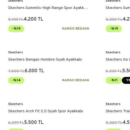
Skechers
Skechers
Skechers Summits-High Range Spor Ayakkabı
Skechers Sum
Siyah
Ayakkabı
4.200 TL
4.2
5.199 TL
5.200 TL
-%19
KARGO BEDAVA
-%19
Skechers
Skechers
Skechers Bengao Hombre Siyah Ayakkabı
Skechers Go W
Siyah
6.000 TL
5.5
7.000 TL
6.200 TL
-%14
KARGO BEDAVA
-%11
YE
Skechers
Skechers
Skechers Arch Fit 2.0 Siyah Spor Ayakkabı
Skechers Tra
5.500 TL
4.5
6.299 TL
5.300 TL