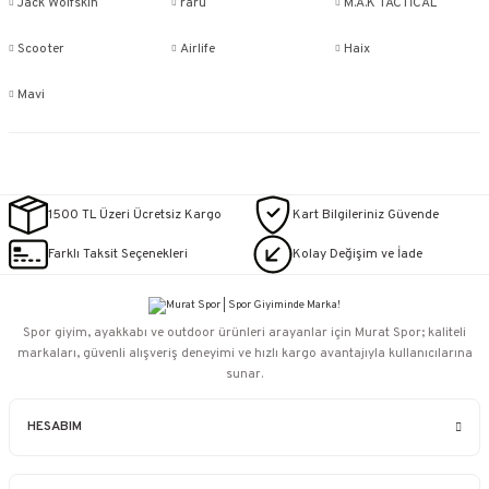
Jack Wolfskin
raru
M.A.K TACTİCAL
Scooter
Airlife
Haix
Mavi
1500 TL Üzeri Ücretsiz Kargo
Kart Bilgileriniz Güvende
Farklı Taksit Seçenekleri
Kolay Değişim ve İade
Spor giyim, ayakkabı ve outdoor ürünleri arayanlar için Murat Spor; kaliteli
markaları, güvenli alışveriş deneyimi ve hızlı kargo avantajıyla kullanıcılarına
sunar.
HESABIM