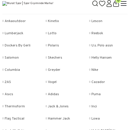
0
Ankaoutdoor
Kinetix
Lescon
Lumberjack
Lotto
Reebok
Dockers By Gerli
Polaris
U.s. Polo assn
Salomon
Skechers
Helly Hansen
Columbia
Greyder
Nike
2AS
Vogel
Cazador
Asıcs
Adidas
Puma
Thermoform
Jack & Jones
Inci
Flaş Tactical
Hammer Jack
Lowa