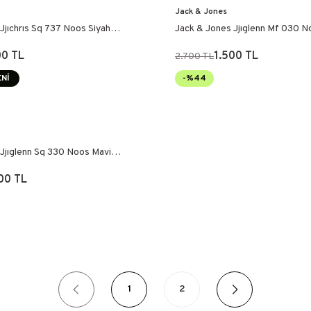
Jack & Jones
Jjıchrıs Sq 737 Noos Siyah
Jack & Jones Jjıglenn Mf 030 N
Pantolon
00 TL
1.500 TL
2.700 TL
Nİ
-%44
Jjıglenn Sq 330 Noos Mavi
00 TL
1
2