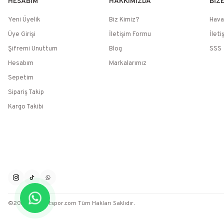
HESABIM
HAKKIMIZDA
BİZ
Yeni Üyelik
Biz Kimiz?
Hava
Üye Girişi
İletişim Formu
İleti
Şifremi Unuttum
Blog
SSS
Hesabım
Markalarımız
Sepetim
Sipariş Takip
Kargo Takibi
©2026 / Muratspor.com Tüm Hakları Saklıdır.