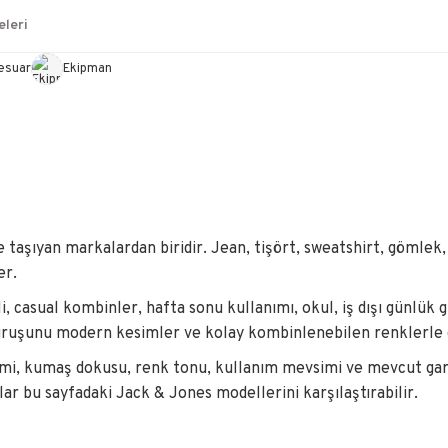
leri
esuar
Ekipman
e taşıyan markalardan biridir. Jean, tişört, sweatshirt, gömle
er.
i, casual kombinler, hafta sonu kullanımı, okul, iş dışı günlük
 duruşunu modern kesimler ve kolay kombinlenebilen renklerle 
mi, kumaş dokusu, renk tonu, kullanım mevsimi ve mevcut gard
lar bu sayfadaki Jack & Jones modellerini karşılaştırabilir.