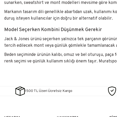
sunarken, sweatshirt ve mont modelleri mevsime göre kombin
Markanın tasarım dili genellikle abartıdan uzak, kullanımı 
duruş isteyen kullanıcılar için doğru bir alternatif olabilir.
Model Seçerken Kombini Düşünmek Gerekir
Jack & Jones ürünü seçerken yalnızca tek parçanın görünümün
tercih edilecek mont veya günlük gömlekle tamamlanacak ay
Beden seçiminde ürünün kalıbı, omuz ve bel oturuşu, paça f
renk seçimi ve günlük kullanım sıklığı önem taşır. Muratspor
1500 TL Üzeri Ücretsiz Kargo