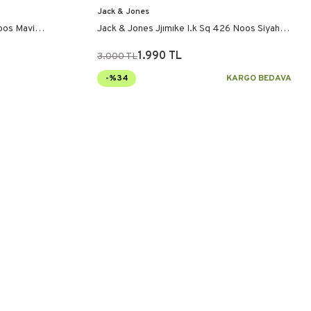
Jack & Jones
oos Mavi
Jack & Jones Jjımıke I.k Sq 426 Noos Siyah
Pantolon
1.990 TL
3.000 TL
-%34
KARGO BEDAVA