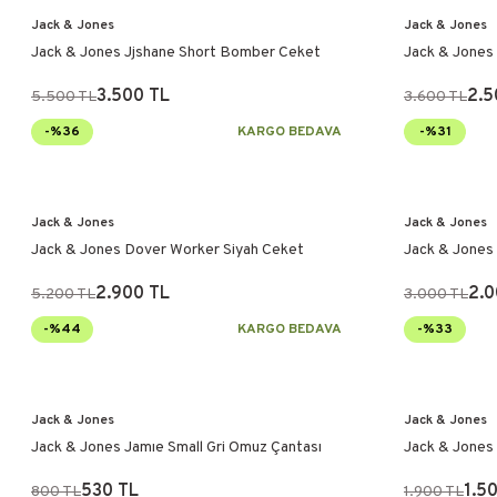
Jack & Jones
Jack & Jones
Jack & Jones Jjshane Short Bomber Ceket
Jack & Jones 
3.500 TL
2.5
5.500 TL
3.600 TL
-%36
KARGO BEDAVA
-%31
Jack & Jones
Jack & Jones
Jack & Jones Dover Worker Siyah Ceket
Jack & Jones
Ceket
2.900 TL
2.0
5.200 TL
3.000 TL
-%44
KARGO BEDAVA
-%33
Jack & Jones
Jack & Jones
Jack & Jones Jamıe Small Gri Omuz Çantası
Jack & Jones 
Çantası
530 TL
1.5
800 TL
1.900 TL