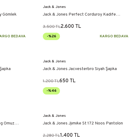
Jack & Jones
oy Gömlek
Jack & Jones Perfect Corduroy Kadife
Gömlek
2.600 TL
3.500 TL
ARGO BEDAVA
-%26
KARGO BEDAVA
Jack & Jones
 Şapka
Jack & Jones Jacvesterbro Siyah Şapka
650 TL
1.200 TL
-%46
Jack & Jones
Bag Omuz
Jack & Jones Jjımıke St 172 Noos Pantolon
1.400 TL
2.280 TL