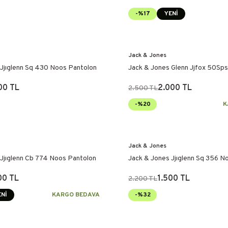
-%17
YENİ
Jack & Jones
 Jjıglenn Sq 430 Noos Pantolon
Jack & Jones Glenn Jjfox 50Sp
Pantolon
00 TL
2.000 TL
2.500 TL
-%20
K
Jack & Jones
 Jjıglenn Cb 774 Noos Pantolon
Jack & Jones Jjıglenn Sq 356 N
Pantolon
00 TL
1.500 TL
2.200 TL
Nİ
KARGO BEDAVA
-%32