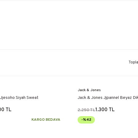
Topl
Jack & Jones
 Jjesoho Siyah Sweat
Jack & Jones Jjpannel Beyaz Di
00 TL
1.300 TL
2.250 TL
KARGO BEDAVA
-%42