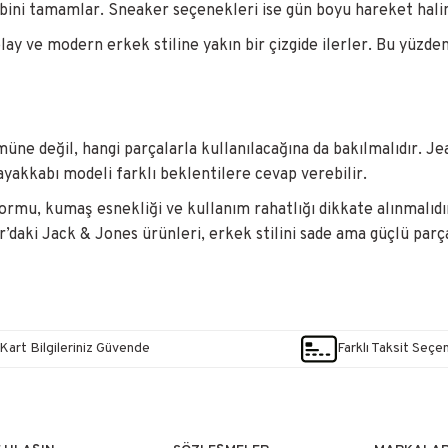
i tamamlar. Sneaker seçenekleri ise gün boyu hareket halinde 
kolay ve modern erkek stiline yakın bir çizgide ilerler. Bu yüz
e değil, hangi parçalarla kullanılacağına da bakılmalıdır. Je
akkabı modeli farklı beklentilere cevap verebilir.
ormu, kumaş esnekliği ve kullanım rahatlığı dikkate alınmalıd
’daki Jack & Jones ürünleri, erkek stilini sade ama güçlü parça
Kart Bilgileriniz Güvende
Farklı Taksit Seçe