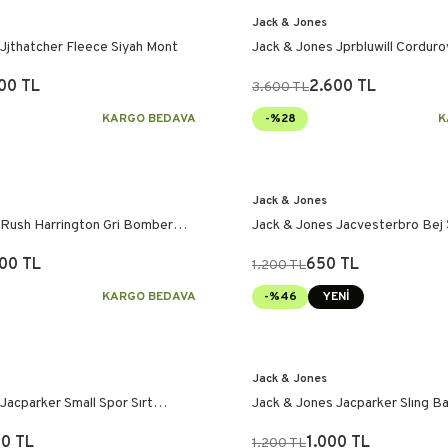
Jack & Jones
Jjthatcher Fleece Siyah Mont
Jack & Jones Jprbluwill Cordur
00 TL
2.600 TL
3.600 TL
KARGO BEDAVA
-%28
K
Jack & Jones
 Rush Harrington Gri Bomber
Jack & Jones Jacvesterbro Bej
00 TL
650 TL
1.200 TL
KARGO BEDAVA
-%46
YENİ
Jack & Jones
Jacparker Small Spor Sırt
Jack & Jones Jacparker Slıng 
Çantası
00 TL
1.000 TL
1.200 TL