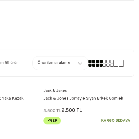
am 58 ürün
Jack & Jones
k Yaka Kazak
Jack & Jones Jprrayle Siyah Erkek Gömlek
2.500 TL
3.500 TL
-%29
KARGO BEDAVA