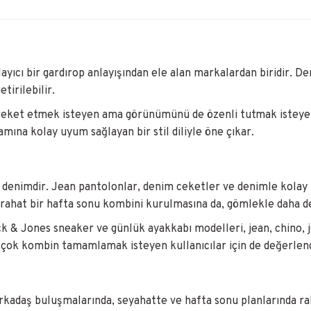
layıcı bir gardırop anlayışından ele alan markalardan biridir. 
etirilebilir.
reket etmek isteyen ama görünümünü de özenli tutmak isteyen 
amına kolay uyum sağlayan bir stil diliyle öne çıkar.
i denimdir. Jean pantolonlar, denim ceketler ve denimle kolay
rtle rahat bir hafta sonu kombini kurulmasına da, gömlekle daha
 & Jones sneaker ve günlük ayakkabı modelleri, jean, chino, jo
çok kombin tamamlamak isteyen kullanıcılar için de değerlendi
rkadaş buluşmalarında, seyahatte ve hafta sonu planlarında rahat