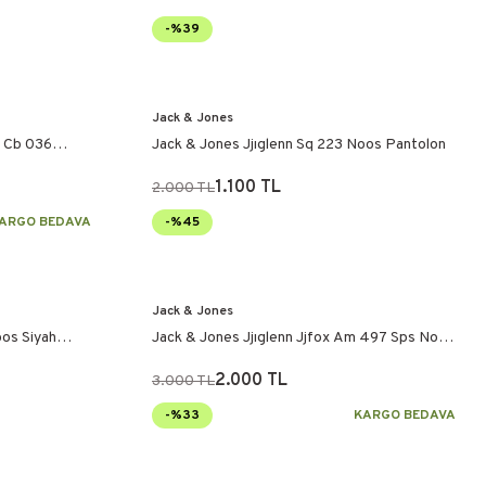
-%39
Jack & Jones
s Cb 036
Jack & Jones Jjıglenn Sq 223 Noos Pantolon
1.100 TL
2.000 TL
ARGO BEDAVA
-%45
Jack & Jones
oos Siyah
Jack & Jones Jjıglenn Jjfox Am 497 Sps Noos
Pantolon
2.000 TL
3.000 TL
-%33
KARGO BEDAVA