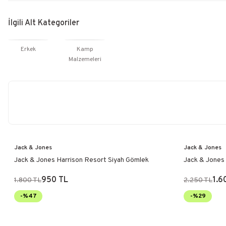
İlgili Alt Kategoriler
Erkek
Kamp
Malzemeleri
Jack & Jones
Jack & Jones
Jack & Jones Harrison Resort Siyah Gömlek
Jack & Jones
950 TL
1.6
1.800 TL
2.250 TL
-%47
-%29