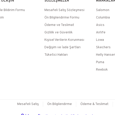
E ULAŞIN
SÖZLEŞMELER
MARKALA
le Bildirim Formu
Mesafeli Satış Sözleşmesi
Salomon
şim
Ön Bilgilendirme Formu
Columbia
Ödeme ve Teslimat
Asics
Gizlilik ve Güvenlik
Airlife
Kişisel Verilerin Korunması
Lowa
Değişim ve İade Şartları
Skechers
Tüketici Hakları
Helly Hanse
Puma
Reebok
Mesafeli Satış
Ön Bilgilendirme
Ödeme & Teslimat