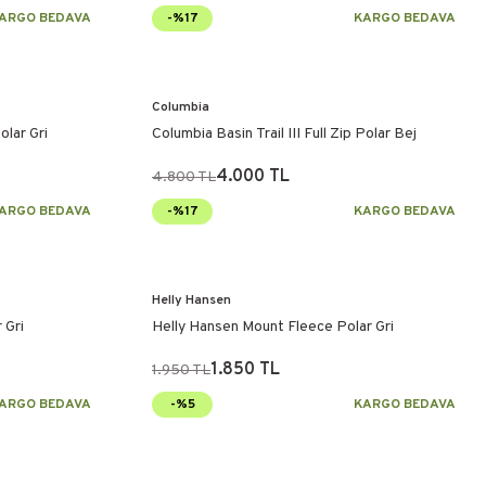
ARGO BEDAVA
-%17
KARGO BEDAVA
Columbia
olar Gri
Columbia Basin Trail III Full Zip Polar Bej
4.000 TL
4.800 TL
ARGO BEDAVA
-%17
KARGO BEDAVA
Helly Hansen
 Gri
Helly Hansen Mount Fleece Polar Gri
1.850 TL
1.950 TL
ARGO BEDAVA
-%5
KARGO BEDAVA