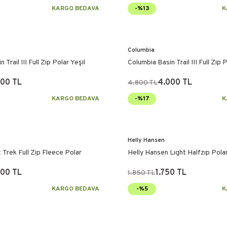
KARGO BEDAVA
-%13
K
Columbia
Trail III Full Zip Polar Yeşil
Columbia Basin Trail III Full Zip P
000 TL
4.000 TL
4.800 TL
KARGO BEDAVA
-%17
K
Helly Hansen
 Trek Full Zip Fleece Polar
Helly Hansen Lıght Halfzıp Polar
000 TL
1.750 TL
1.850 TL
KARGO BEDAVA
-%5
K