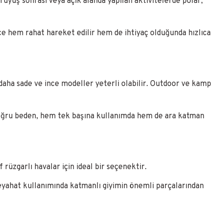
rüyüş sonrası veya açık alanda yapılan aktivitelerde polar,
ece hem rahat hareket edilir hem de ihtiyaç olduğunda hızlıca
 daha sade ve ince modeller yeterli olabilir. Outdoor ve kamp
. Doğru beden, hem tek başına kullanımda hem de ara katman
rüzgarlı havalar için ideal bir seçenektir.
 seyahat kullanımında katmanlı giyimin önemli parçalarından