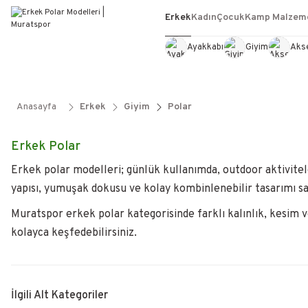
Erkek
Kadın
Çocuk
Kamp Malzeme
Ayakkabı
Giyim
Aks
Anasayfa
Erkek
Giyim
Polar
Erkek Polar
Erkek polar modelleri; günlük kullanımda, outdoor aktivitele
yapısı, yumuşak dokusu ve kolay kombinlenebilir tasarımı sa
Muratspor erkek polar kategorisinde farklı kalınlık, kesim 
kolayca keşfedebilirsiniz.
İlgili Alt Kategoriler