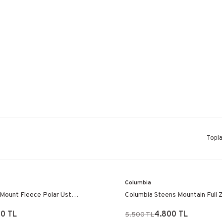
Topl
Columbia
 Mount Fleece Polar Üst
Columbia Steens Mountain Full Z
Siyah
50 TL
4.800 TL
5.500 TL