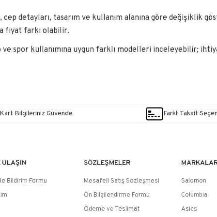
, cep detayları, tasarım ve kullanım alanına göre değişiklik gö
fiyat farkı olabilir.
e spor kullanımına uygun farklı modelleri inceleyebilir; ihtiy
Kart Bilgileriniz Güvende
Farklı Taksit Seçe
E ULAŞIN
SÖZLEŞMELER
MARKALA
le Bildirim Formu
Mesafeli Satış Sözleşmesi
Salomon
şim
Ön Bilgilendirme Formu
Columbia
Ödeme ve Teslimat
Asics