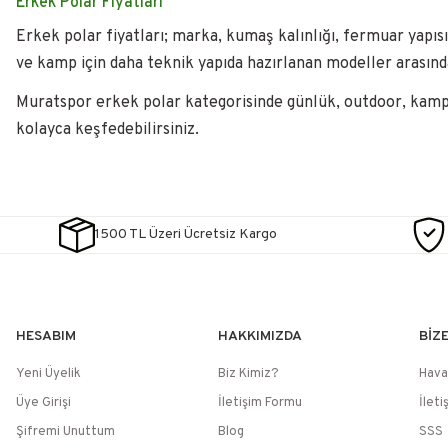
Erkek Polar Fiyatları
Erkek polar fiyatları; marka, kumaş kalınlığı, fermuar yapısı
ve kamp için daha teknik yapıda hazırlanan modeller arasında 
Muratspor erkek polar kategorisinde günlük, outdoor, kamp v
kolayca keşfedebilirsiniz.
1500 TL Üzeri Ücretsiz Kargo
HESABIM
HAKKIMIZDA
BİZ
Yeni Üyelik
Biz Kimiz?
Hava
Üye Girişi
İletişim Formu
İleti
Şifremi Unuttum
Blog
SSS