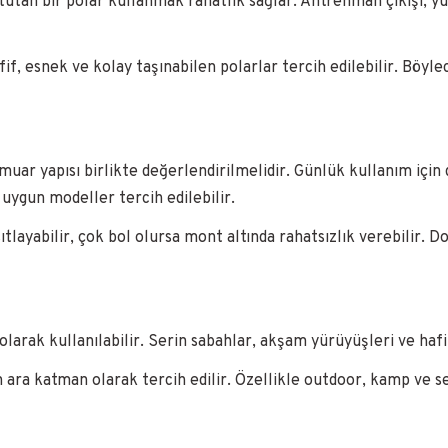
tutan bir polar kullanmak rahatlık sağlar. Antrenman çıkışı, yü
if, esnek ve kolay taşınabilen polarlar tercih edilebilir. Böyl
uar yapısı birlikte değerlendirilmelidir. Günlük kullanım için
 uygun modeller tercih edilebilir.
sıtlayabilir, çok bol olursa mont altında rahatsızlık verebilir
larak kullanılabilir. Serin sabahlar, akşam yürüyüşleri ve hafif 
ran ara katman olarak tercih edilir. Özellikle outdoor, kamp ve