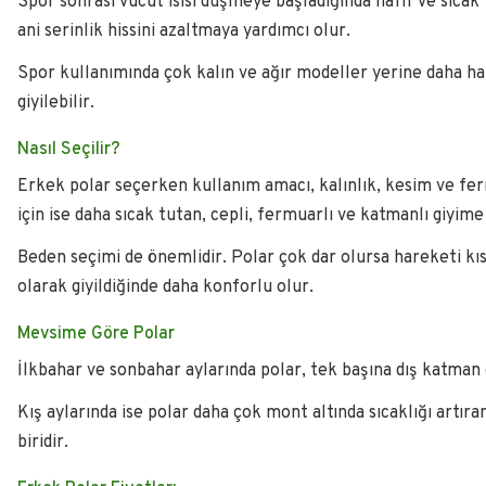
Spor sonrası vücut ısısı düşmeye başladığında hafif ve sıcak 
ani serinlik hissini azaltmaya yardımcı olur.
Spor kullanımında çok kalın ve ağır modeller yerine daha haf
giyilebilir.
Nasıl Seçilir?
Erkek polar seçerken kullanım amacı, kalınlık, kesim ve ferm
için ise daha sıcak tutan, cepli, fermuarlı ve katmanlı giyime
Beden seçimi de önemlidir. Polar çok dar olursa hareketi kı
olarak giyildiğinde daha konforlu olur.
Mevsime Göre Polar
İlkbahar ve sonbahar aylarında polar, tek başına dış katman o
Kış aylarında ise polar daha çok mont altında sıcaklığı artı
biridir.