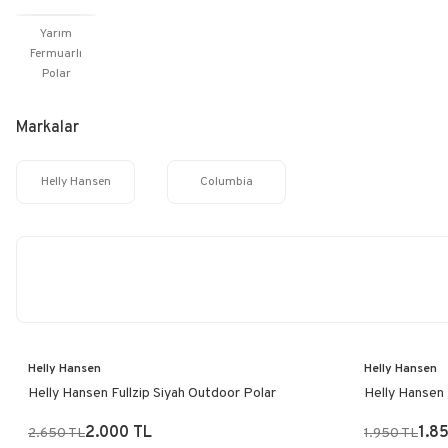
Yarım
Fermuarlı
Polar
Markalar
Helly Hansen
Columbia
Helly Hansen
Helly Hansen
Helly Hansen Fullzip Siyah Outdoor Polar
Helly Hansen
Lacivert
2.000 TL
1.8
2.650 TL
1.950 TL