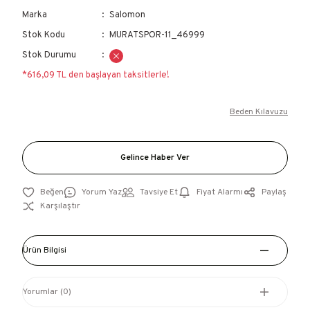
Marka
Salomon
Stok Kodu
MURATSPOR-11_46999
Stok Durumu
*616,09 TL den başlayan taksitlerle!
Beden Kılavuzu
Gelince Haber Ver
Yorum Yaz
Tavsiye Et
Fiyat Alarmı
Paylaş
Karşılaştır
Ürün Bilgisi
Yorumlar (0)