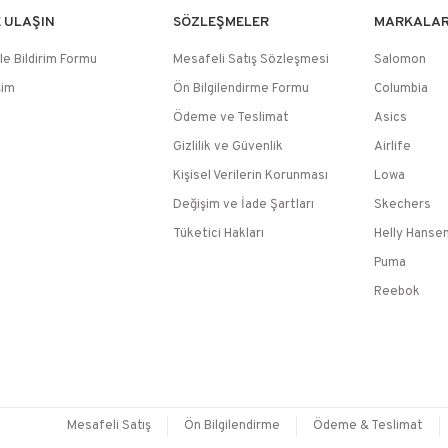
E ULAŞIN
SÖZLEŞMELER
MARKALA
le Bildirim Formu
Mesafeli Satış Sözleşmesi
Salomon
şim
Ön Bilgilendirme Formu
Columbia
Ödeme ve Teslimat
Asics
Gizlilik ve Güvenlik
Airlife
Kişisel Verilerin Korunması
Lowa
Değişim ve İade Şartları
Skechers
Tüketici Hakları
Helly Hanse
Puma
Reebok
Mesafeli Satış
Ön Bilgilendirme
Ödeme & Teslimat