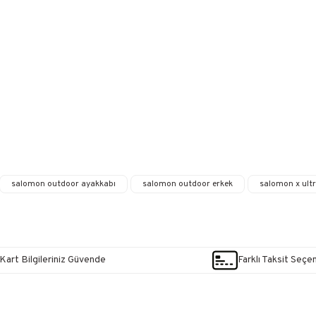
salomon outdoor ayakkabı
salomon outdoor erkek
salomon x ultr
Kart Bilgileriniz Güvende
Farklı Taksit Seçe