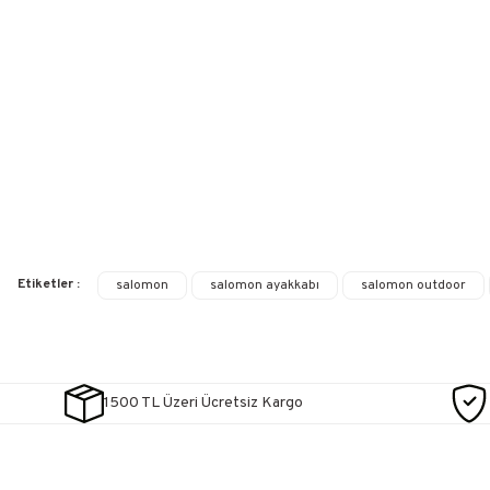
Etiketler :
salomon
salomon ayakkabı
salomon outdoor
1500 TL Üzeri Ücretsiz Kargo