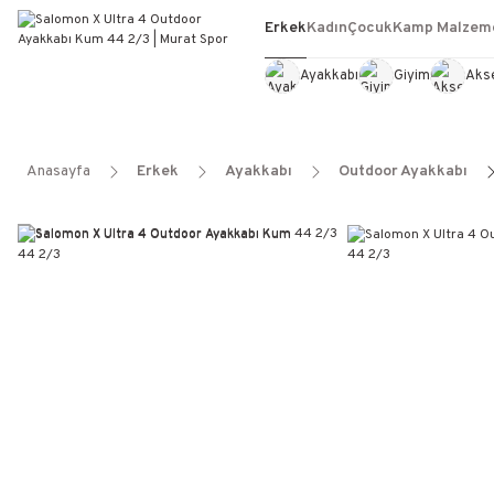
Erkek
Kadın
Çocuk
Kamp Malzeme
Ayakkabı
Giyim
Aks
Anasayfa
Erkek
Ayakkabı
Outdoor Ayakkabı