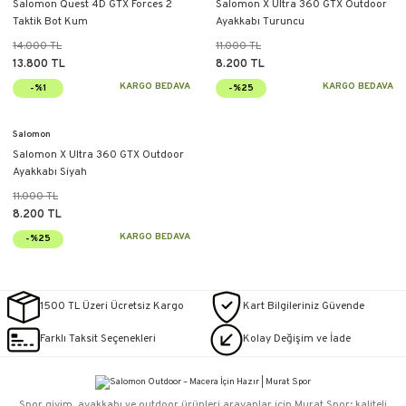
Salomon Quest 4D GTX Forces 2
Salomon X Ultra 360 GTX Outdoor
Taktik Bot Kum
Ayakkabı Turuncu
14.000 TL
11.000 TL
13.800 TL
8.200 TL
KARGO BEDAVA
KARGO BEDAVA
-%1
-%25
Salomon
Salomon X Ultra 360 GTX Outdoor
Ayakkabı Siyah
11.000 TL
8.200 TL
KARGO BEDAVA
-%25
1500 TL Üzeri Ücretsiz Kargo
Kart Bilgileriniz Güvende
Farklı Taksit Seçenekleri
Kolay Değişim ve İade
Spor giyim, ayakkabı ve outdoor ürünleri arayanlar için Murat Spor; kaliteli