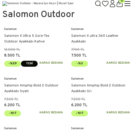
0
Salomon Outdoor
Salomon
Salomon
Salomon X Ultra 5 Gore-Tex
Salomon X ultra 360 Leather
Outdoor Ayakkabı Kahve
Ayakkabı
12.000 TL
7.700 TL
8.500 TL
7.500 TL
KARGO BEDAVA
KARGO BEDAVA
-%29
YENİ
-%3
Salomon
Salomon
Salomon Amphip Bold 2 Outdoor
Salomon Amphip Bold 2 Outdoor
Ayakkabı Siyah
Ayakkabı Gri
7.500 TL
7.500 TL
6.200 TL
6.200 TL
KARGO BEDAVA
KARGO BEDAVA
-%17
-%17
Salomon
Salomon