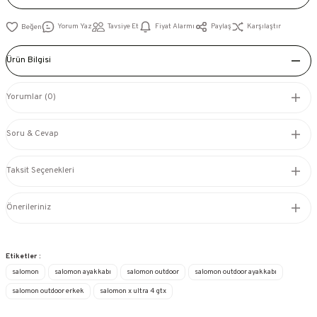
Yorum Yaz
Tavsiye Et
Fiyat Alarmı
Paylaş
Karşılaştır
Ürün Bilgisi
Yorumlar (0)
Soru & Cevap
Taksit Seçenekleri
Önerileriniz
Etiketler :
salomon
salomon ayakkabı
salomon outdoor
salomon outdoor ayakkabı
salomon outdoor erkek
salomon x ultra 4 gtx