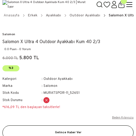
Anasayfa
Erkek
Ayakkabı
Outdoor Ayakkabı
Salomon X Ultr
Salomon
Salomon X Ultra 4 Outdoor Ayakkabı Kum 40 2/3
0.0 Puan - 0 Yorum
5.800 TL
6.000 TL
%3
Kategori
Outdoor Ayakkabı
Marka
Salomon
Stok Kodu
MURATSPOR-11_52651
Stok Durumu
*616,09 TL den başlayan taksitlerle!
Beden Kılavuzu
Gelince Haber Ver