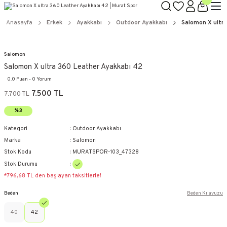
Anasayfa
Erkek
Ayakkabı
Outdoor Ayakkabı
Salomon X ultr
Salomon
Salomon X ultra 360 Leather Ayakkabı 42
0.0 Puan - 0 Yorum
7.500 TL
7.700 TL
%3
Kategori
Outdoor Ayakkabı
Marka
Salomon
Stok Kodu
MURATSPOR-103_47328
Stok Durumu
*796,68 TL den başlayan taksitlerle!
Beden
Beden Kılavuzu
40
42