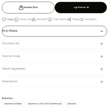
Sepete Ekle
Hemen Al
Yorum Yaz
Tavsiye Et
Fiyat Alarmı
Paylaş
Karşılaştır
Ürün Bilgisi
Yorumlar (0)
Soru & Cevap
Taksit Seçenekleri
Önerileriniz
Etiketler :
salomon outdoor
salomon x ultra 360 leather gtx
salomon