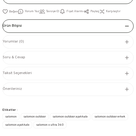
Yorum Yaz
Tavsiye Et
Fiyat Alarmı
Paylaş
Karşılaştır
Ürün Bilgisi
Yorumlar (0)
Soru & Cevap
Taksit Seçenekleri
Önerileriniz
Etiketler :
salomon
salomon outdoor
salomon outdoor ayakkabı
salomon outdoor erkek
salomon ayakkabı
salomon x ultra 360