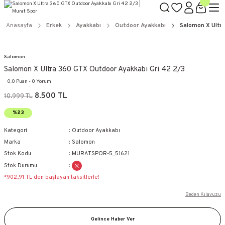
Anasayfa
Erkek
Ayakkabı
Outdoor Ayakkabı
Salomon X Ultr
Salomon
Salomon X Ultra 360 GTX Outdoor Ayakkabı Gri 42 2/3
0.0 Puan - 0 Yorum
8.500 TL
10.999 TL
%23
Kategori
Outdoor Ayakkabı
Marka
Salomon
Stok Kodu
MURATSPOR-5_51621
Stok Durumu
*902,91 TL den başlayan taksitlerle!
Beden Kılavuzu
Gelince Haber Ver