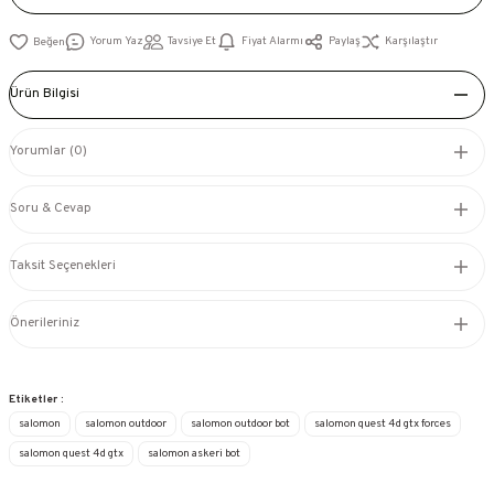
Yorum Yaz
Tavsiye Et
Fiyat Alarmı
Paylaş
Karşılaştır
Ürün Bilgisi
Yorumlar (0)
Soru & Cevap
Taksit Seçenekleri
Önerileriniz
Etiketler :
salomon
salomon outdoor
salomon outdoor bot
salomon quest 4d gtx forces
salomon quest 4d gtx
salomon askeri bot