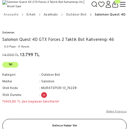
Anasayfa
Erkek
Ayakkabı
Outdoor Bot
Salomon Quest 4D GT
Salomon
Salomon Quest 4D GTX Forces 2 Taktik Bot Kahverengi 46
0.0 Puan - 0 Yorum
13.799 TL
14.000 TL
%1
Kategori
Outdoor Bot
Marka
Salomon
Stok Kodu
MURATSPOR-13_76228
Stok Durumu
*1.465,80 TL den başlayan taksitlerle!
Beden Kılavuzu
Gelince Haber Ver