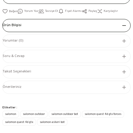
Yorum Yaz
Tavsiye Et
Fiyat Alarmı
Paylaş
Karşılaştır
Ürün Bilgisi
Yorumlar (0)
Soru & Cevap
Taksit Seçenekleri
Önerileriniz
Etiketler :
salomon
salomon outdoor
salomon outdoor bot
salomon quest 4d gtx forces
salomon quest 4d gtx
salomon askeri bot