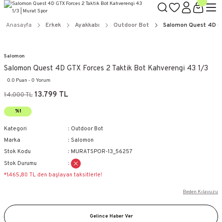
Anasayfa
Erkek
Ayakkabı
Outdoor Bot
Salomon Quest 4D GT
Salomon
Salomon Quest 4D GTX Forces 2 Taktik Bot Kahverengi 43 1/3
0.0 Puan - 0 Yorum
13.799 TL
14.000 TL
%1
Kategori
Outdoor Bot
Marka
Salomon
Stok Kodu
MURATSPOR-13_56257
Stok Durumu
*1.465,80 TL den başlayan taksitlerle!
Beden Kılavuzu
Gelince Haber Ver