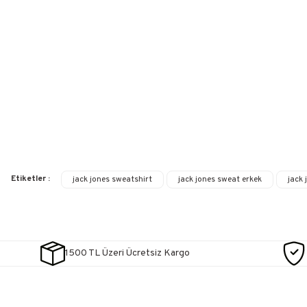
Etiketler :
jack jones sweatshirt
jack jones sweat erkek
jack
1500 TL Üzeri Ücretsiz Kargo