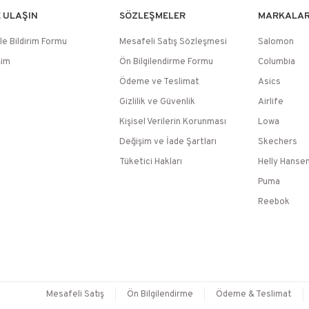
E ULAŞIN
SÖZLEŞMELER
MARKALA
le Bildirim Formu
Mesafeli Satış Sözleşmesi
Salomon
şim
Ön Bilgilendirme Formu
Columbia
Ödeme ve Teslimat
Asics
Gizlilik ve Güvenlik
Airlife
Kişisel Verilerin Korunması
Lowa
Değişim ve İade Şartları
Skechers
Tüketici Hakları
Helly Hanse
Puma
Reebok
Mesafeli Satış
Ön Bilgilendirme
Ödeme & Teslimat