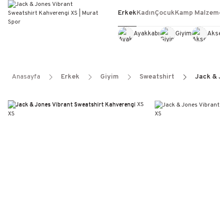
Erkek
Kadın
Çocuk
Kamp Malzeme
Ayakkabı
Giyim
Aks
Anasayfa
Erkek
Giyim
Sweatshirt
Jack & 