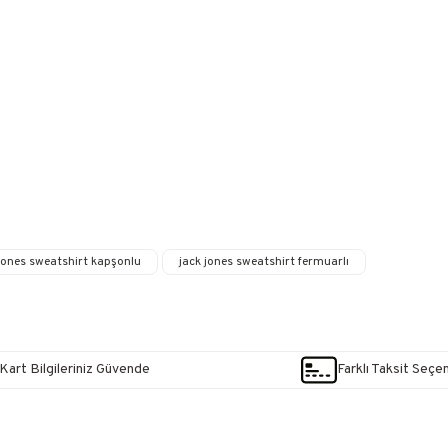
 jones sweatshirt kapşonlu
jack jones sweatshirt fermuarlı
Kart Bilgileriniz Güvende
Farklı Taksit Seçe