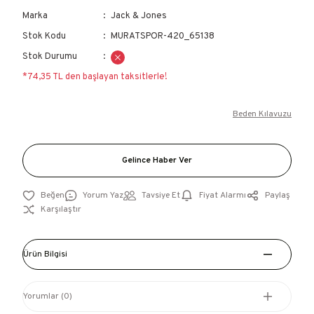
Marka
Jack & Jones
Stok Kodu
MURATSPOR-420_65138
Stok Durumu
*74,35 TL den başlayan taksitlerle!
Beden Kılavuzu
Gelince Haber Ver
Yorum Yaz
Tavsiye Et
Fiyat Alarmı
Paylaş
Karşılaştır
Ürün Bilgisi
Yorumlar (0)