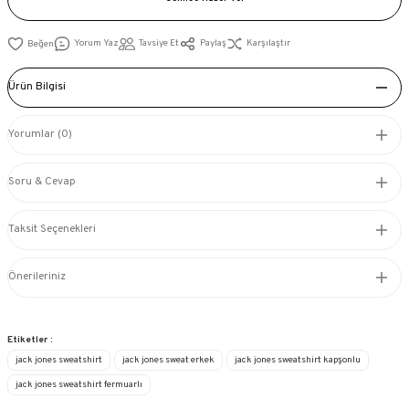
Yorum Yaz
Tavsiye Et
Paylaş
Karşılaştır
Ürün Bilgisi
Yorumlar (0)
Soru & Cevap
Taksit Seçenekleri
Önerileriniz
Etiketler :
jack jones sweatshirt
jack jones sweat erkek
jack jones sweatshirt kapşonlu
jack jones sweatshirt fermuarlı