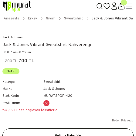
Anasayfa
Erkek
Giyim
Sweatshirt
Jack & Jones Vibrant Swe
Jack & Jones
Jack & Jones Vibrant Sweatshirt Kahverengi
0.0 Puan - 0 Yorum
700 TL
1.200 TL
%42
Kategori
Sweatshirt
Marka
Jack & Jones
Stok Kodu
MURATSPOR-420
Stok Durumu
*74,35 TL den başlayan taksitlerle!
Beden Kılavuzu
Gelince Haber Ver