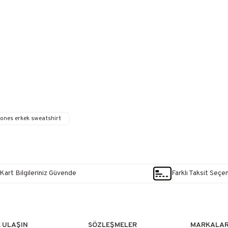
jones erkek sweatshirt
Kart Bilgileriniz Güvende
Farklı Taksit Seçe
E ULAŞIN
SÖZLEŞMELER
MARKALA