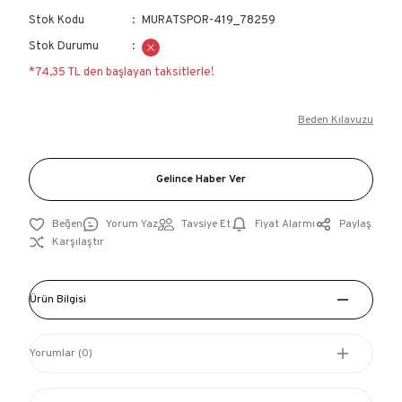
Stok Kodu
MURATSPOR-419_78259
Stok Durumu
*74,35 TL den başlayan taksitlerle!
Beden Kılavuzu
Gelince Haber Ver
Yorum Yaz
Tavsiye Et
Fiyat Alarmı
Paylaş
Karşılaştır
Ürün Bilgisi
Yorumlar (0)