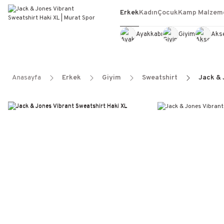
Erkek
Kadın
Çocuk
Kamp Malzeme
Ayakkabı
Giyim
Aks
Anasayfa
Erkek
Giyim
Sweatshirt
Jack & 