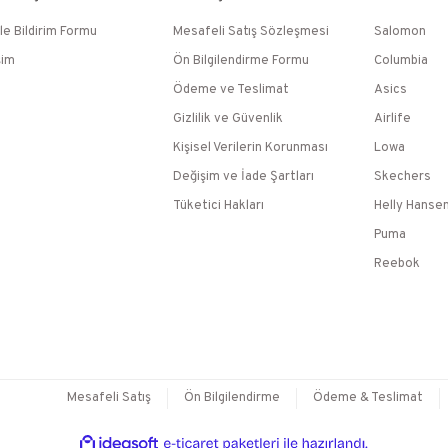
le Bildirim Formu
Mesafeli Satış Sözleşmesi
Salomon
şim
Ön Bilgilendirme Formu
Columbia
Ödeme ve Teslimat
Asics
Gizlilik ve Güvenlik
Airlife
Kişisel Verilerin Korunması
Lowa
Değişim ve İade Şartları
Skechers
Tüketici Hakları
Helly Hanse
Puma
Reebok
Mesafeli Satış
Ön Bilgilendirme
Ödeme & Teslimat
ile
ideasoft
e-