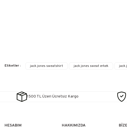
Etiketler :
jack jones sweatshirt
jack jones sweat erkek
jack 
1500 TL Üzeri Ücretsiz Kargo
HESABIM
HAKKIMIZDA
BİZ