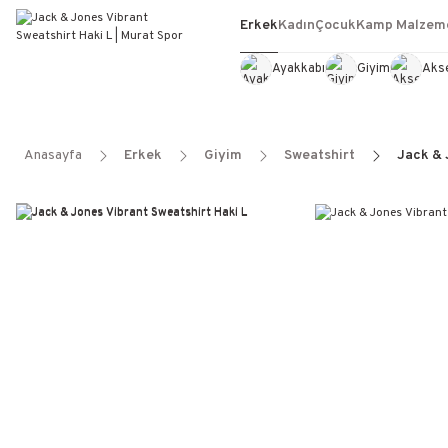
Erkek
Kadın
Çocuk
Kamp Malzeme
Ayakkabı
Giyim
Aks
Anasayfa
Erkek
Giyim
Sweatshirt
Jack & 