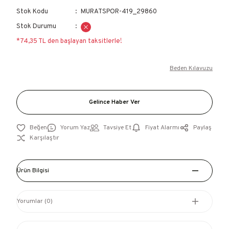
Stok Kodu
MURATSPOR-419_29860
Stok Durumu
*74,35 TL den başlayan taksitlerle!
Beden Kılavuzu
Gelince Haber Ver
Yorum Yaz
Tavsiye Et
Fiyat Alarmı
Paylaş
Karşılaştır
Ürün Bilgisi
Yorumlar (0)