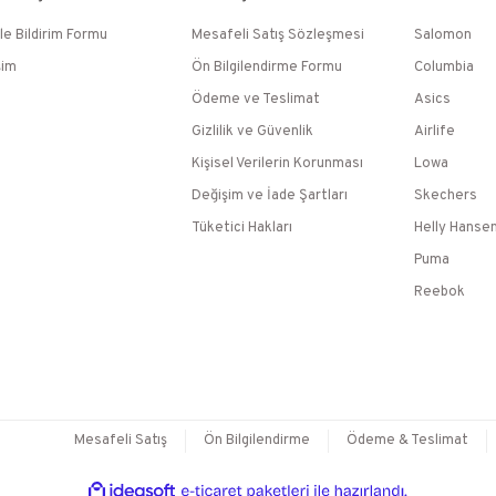
le Bildirim Formu
Mesafeli Satış Sözleşmesi
Salomon
şim
Ön Bilgilendirme Formu
Columbia
Ödeme ve Teslimat
Asics
Gizlilik ve Güvenlik
Airlife
Kişisel Verilerin Korunması
Lowa
Değişim ve İade Şartları
Skechers
Tüketici Hakları
Helly Hanse
Puma
Reebok
Mesafeli Satış
Ön Bilgilendirme
Ödeme & Teslimat
ile
ideasoft
e-