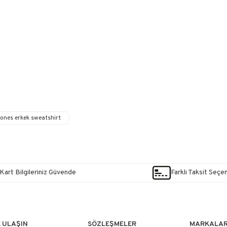
jones erkek sweatshirt
Kart Bilgileriniz Güvende
Farklı Taksit Seçe
E ULAŞIN
SÖZLEŞMELER
MARKALA