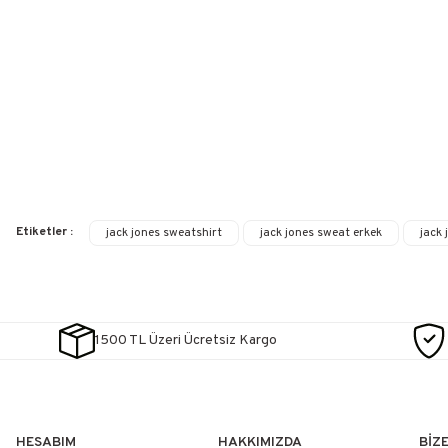
Etiketler :
jack jones sweatshirt
jack jones sweat erkek
jack 
1500 TL Üzeri Ücretsiz Kargo
HESABIM
HAKKIMIZDA
BİZ