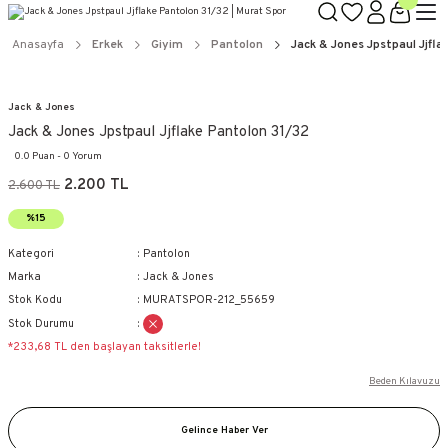
Anasayfa
Erkek
Giyim
Pantolon
Jack & Jones Jpstpaul Jjfl
Jack & Jones
Jack & Jones Jpstpaul Jjflake Pantolon 31/32
0.0 Puan - 0 Yorum
2.200 TL
2.600 TL
%15
Kategori
Pantolon
Marka
Jack & Jones
Stok Kodu
MURATSPOR-212_55659
Stok Durumu
*233,68 TL den başlayan taksitlerle!
Beden Kılavuzu
Gelince Haber Ver