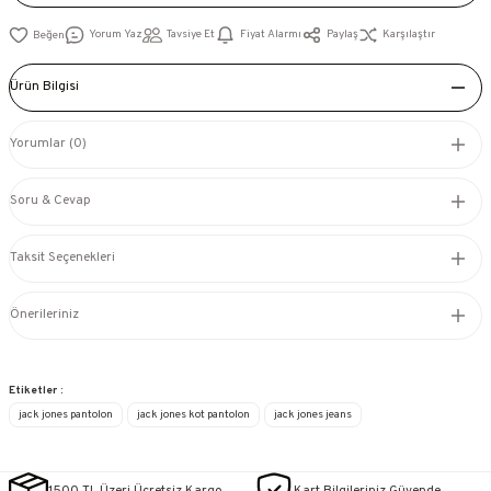
Yorum Yaz
Tavsiye Et
Fiyat Alarmı
Paylaş
Karşılaştır
Ürün Bilgisi
Yorumlar (0)
Soru & Cevap
Taksit Seçenekleri
Önerileriniz
Etiketler :
jack jones pantolon
jack jones kot pantolon
jack jones jeans