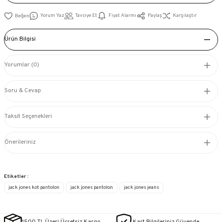
Yorum Yaz
Tavsiye Et
Fiyat Alarmı
Paylaş
Karşılaştır
Ürün Bilgisi
Yorumlar (0)
Soru & Cevap
Taksit Seçenekleri
Önerileriniz
Etiketler :
jack jones kot pantolon
jack jones pantolon
jack jones jeans