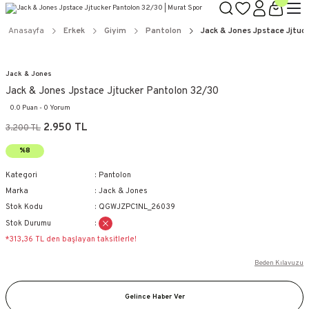
Anasayfa
Erkek
Giyim
Pantolon
Jack & Jones Jpstace Jjtuc
Jack & Jones
Jack & Jones Jpstace Jjtucker Pantolon 32/30
0.0 Puan - 0 Yorum
2.950 TL
3.200 TL
%8
Kategori
Pantolon
Marka
Jack & Jones
Stok Kodu
QGWJZPC1NL_26039
Stok Durumu
*313,36 TL den başlayan taksitlerle!
Beden Kılavuzu
Gelince Haber Ver