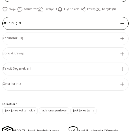
Yorum Yaz
Tavsiye Et
Fiyat Alarmı
Paylaş
Karşılaştır
Ürün Bilgisi
Yorumlar (0)
Soru & Cevap
Taksit Seçenekleri
Önerileriniz
Etiketler :
jack jones kot pantolon
jack jones pantolon
jack jones jeans