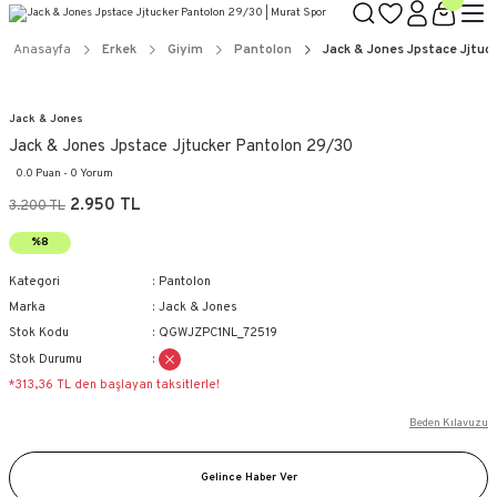
Anasayfa
Erkek
Giyim
Pantolon
Jack & Jones Jpstace Jjtuc
Jack & Jones
Jack & Jones Jpstace Jjtucker Pantolon 29/30
0.0 Puan - 0 Yorum
2.950 TL
3.200 TL
%8
Kategori
Pantolon
Marka
Jack & Jones
Stok Kodu
QGWJZPC1NL_72519
Stok Durumu
*313,36 TL den başlayan taksitlerle!
Beden Kılavuzu
Gelince Haber Ver