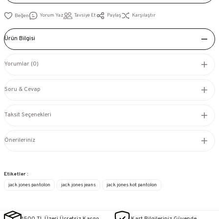
Yorum Yaz
Tavsiye Et
Paylaş
Karşılaştır
Ürün Bilgisi
Yorumlar (0)
Soru & Cevap
Taksit Seçenekleri
Önerileriniz
Etiketler :
jack jones pantolon
jack jones jeans
jack jones kot pantolon