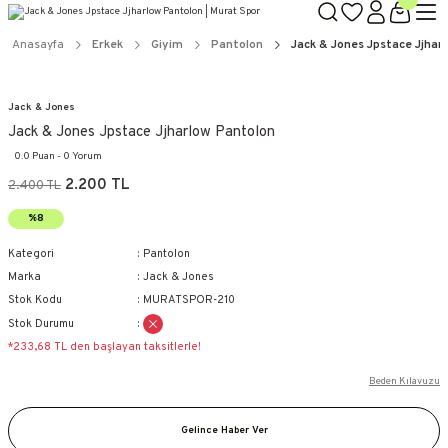
Anasayfa
Erkek
Giyim
Pantolon
Jack & Jones Jpstace Jjhar
Jack & Jones
Jack & Jones Jpstace Jjharlow Pantolon
0.0 Puan - 0 Yorum
2.200 TL
2.400 TL
%8
Kategori
Pantolon
Marka
Jack & Jones
Stok Kodu
MURATSPOR-210
Stok Durumu
*233,68 TL den başlayan taksitlerle!
Beden Kılavuzu
Gelince Haber Ver