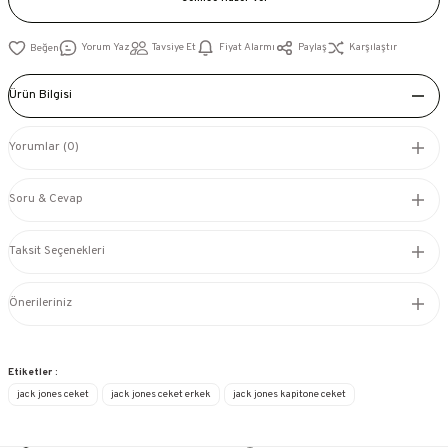
Yorum Yaz
Tavsiye Et
Fiyat Alarmı
Paylaş
Karşılaştır
Ürün Bilgisi
Yorumlar (0)
Soru & Cevap
Taksit Seçenekleri
Önerileriniz
Etiketler :
jack jones ceket
jack jones ceket erkek
jack jones kapitone ceket