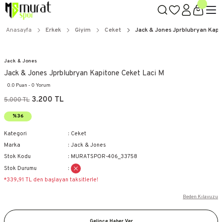
Anasayfa
Erkek
Giyim
Ceket
Jack & Jones Jprblubryan Kapi
Jack & Jones
Jack & Jones Jprblubryan Kapitone Ceket Laci M
0.0 Puan - 0 Yorum
3.200 TL
5.000 TL
%36
Kategori
Ceket
Marka
Jack & Jones
Stok Kodu
MURATSPOR-406_33758
Stok Durumu
*339,91 TL den başlayan taksitlerle!
Beden Kılavuzu
Gelince Haber Ver