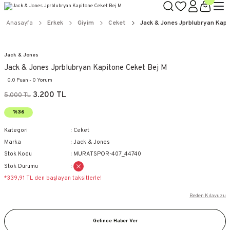
Anasayfa
Erkek
Giyim
Ceket
Jack & Jones Jprblubryan Kapi
Jack & Jones
Jack & Jones Jprblubryan Kapitone Ceket Bej M
0.0 Puan - 0 Yorum
3.200 TL
5.000 TL
%36
Kategori
Ceket
Marka
Jack & Jones
Stok Kodu
MURATSPOR-407_44740
Stok Durumu
*339,91 TL den başlayan taksitlerle!
Beden Kılavuzu
Gelince Haber Ver