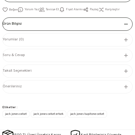
Yorum Yaz
Tavsiye Et
Fiyat Alarmı
Paylaş
Karşılaştır
Ürün Bilgisi
Yorumlar (0)
Soru & Cevap
Taksit Seçenekleri
Önerileriniz
Etiketler :
jack jones ceket
jack jones ceket erkek
jack jones kapitone ceket