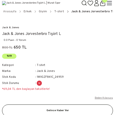
Anasayfa
Erkek
Giyim
T-shirt
Jack & Jones Jorvesterbro Tiş
Jack & Jones
Jack & Jones Jorvesterbro Tişört L
0.0 Puan - 0 Yorum
650 TL
800 TL
%19
Kategori
T-shirt
Marka
Jack & Jones
Stok Kodu
1WVGZF841C_24959
Stok Durumu
*69,04 TL den başlayan taksitlerle!
Beden Kılavuzu
Gelince Haber Ver