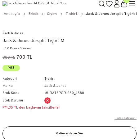
Anasayfa
Erkek
Giyim
T-shirt
Jack & Jones Jorsplıt Tişört M
Jack & Jones
Jack & Jones Jorsplıt Tişört M
0.0 Puan - 0 Yorum
700 TL
800 TL
%13
Kategori
T-shirt
Marka
Jack & Jones
Stok Kodu
MURATSPOR-250_4580
Stok Durumu
*74,35 TL den başlayan taksitlerle!
Beden Kılavuzu
Gelince Haber Ver