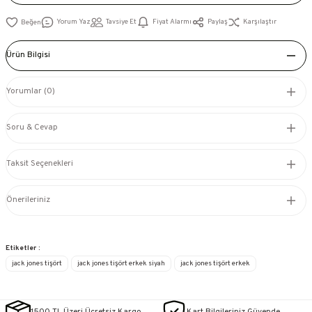
Yorum Yaz
Tavsiye Et
Fiyat Alarmı
Paylaş
Karşılaştır
Ürün Bilgisi
Yorumlar (0)
Soru & Cevap
Taksit Seçenekleri
Önerileriniz
Etiketler :
jack jones tişört
jack jones tişört erkek siyah
jack jones tişört erkek