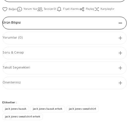
Yorum Yaz
Tavsiye Et
Fiyat Alarmı
Paylaş
Karşılaştır
Ürün Bilgisi
Yorumlar (0)
Soru & Cevap
Taksit Seçenekleri
Önerileriniz
Etiketler :
jack jones kazak
jack jones kazak erkek
jack jones sweatshirt
jack jones sweatshirt erkek