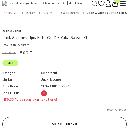
Anasayfa
Erkek
Giyim
Sweatshirt
Jack & Jones Jjmakoto Gr
Jack & Jones
Jack & Jones Jjmakoto Gri Dik Yaka Sweat XL
0.0 Puan - 0 Yorum
1.500 TL
1.750 TL
%14
Kategori
Sweatshirt
Marka
Jack & Jones
Stok Kodu
YL3AXJ8PJK_77263
Stok Durumu
*159,33 TL den başlayan taksitlerle!
Beden Kılavuzu
Gelince Haber Ver