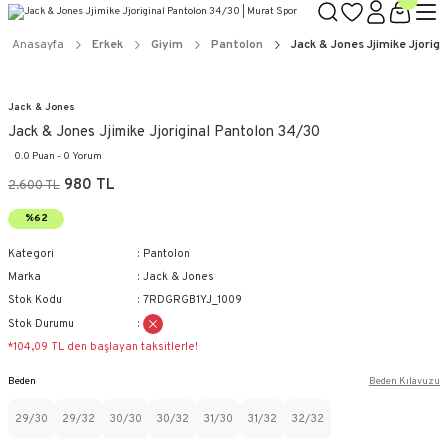
Anasayfa
Erkek
Giyim
Pantolon
Jack & Jones Jjimike Jjorig
Jack & Jones
Jack & Jones Jjimike Jjoriginal Pantolon 34/30
0.0 Puan - 0 Yorum
980 TL
2.600 TL
%62
Kategori
Pantolon
Marka
Jack & Jones
Stok Kodu
7RDGRGB1YJ_1009
Stok Durumu
*104,09 TL den başlayan taksitlerle!
Beden
Beden Kılavuzu
29/30
29/32
30/30
30/32
31/30
31/32
32/32