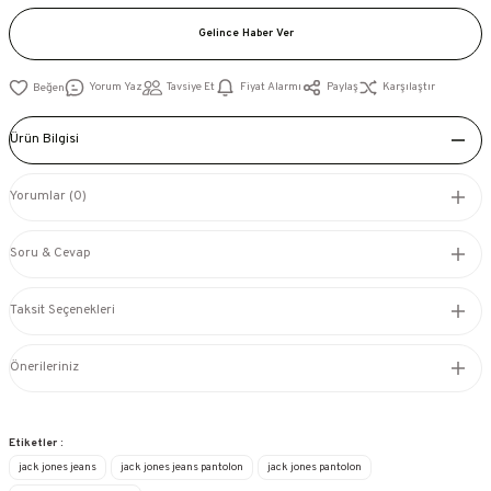
Gelince Haber Ver
Yorum Yaz
Tavsiye Et
Fiyat Alarmı
Paylaş
Karşılaştır
Ürün Bilgisi
Yorumlar (0)
Soru & Cevap
Taksit Seçenekleri
Önerileriniz
Etiketler :
jack jones jeans
jack jones jeans pantolon
jack jones pantolon