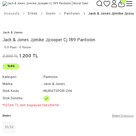
Anasayfa
Erkek
Giyim
Pantolon
Jack & Jones Jjimike Jjcoop
Jack & Jones
Jack & Jones Jjimike Jjcooper Cj 189 Pantolon
0.0 Puan - 0 Yorum
1.200 TL
2.000 TL
%40
Kategori
Pantolon
Marka
Jack & Jones
Stok Kodu
MURATSPOR-206
Stok Durumu
*127,46 TL den başlayan taksitlerle!
Beden
Beden Kılavuzu
31/32