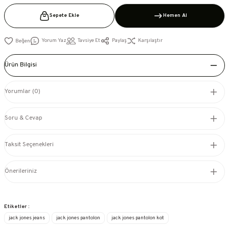
Sepete Ekle
Hemen Al
Yorum Yaz
Tavsiye Et
Paylaş
Karşılaştır
Ürün Bilgisi
Yorumlar (0)
Soru & Cevap
Taksit Seçenekleri
Önerileriniz
Etiketler :
jack jones jeans
jack jones pantolon
jack jones pantolon kot