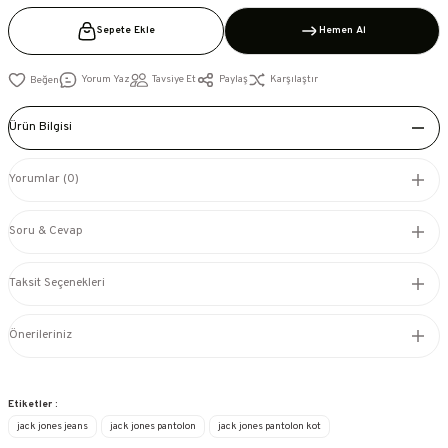
Sepete Ekle
Hemen Al
Yorum Yaz
Tavsiye Et
Paylaş
Karşılaştır
Ürün Bilgisi
Yorumlar (0)
Soru & Cevap
Taksit Seçenekleri
Önerileriniz
Etiketler :
jack jones jeans
jack jones pantolon
jack jones pantolon kot