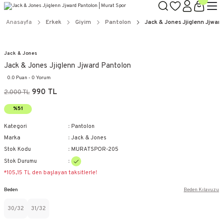
Anasayfa
Erkek
Giyim
Pantolon
Jack & Jones Jjiglenn Jjwar
Jack & Jones
Jack & Jones Jjiglenn Jjward Pantolon
0.0 Puan - 0 Yorum
990 TL
2.000 TL
%51
Kategori
Pantolon
Marka
Jack & Jones
Stok Kodu
MURATSPOR-205
Stok Durumu
*105,15 TL den başlayan taksitlerle!
Beden
Beden Kılavuzu
30/32
31/32