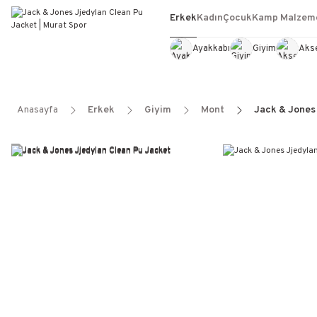
Erkek
Kadın
Çocuk
Kamp Malzeme
Ayakkabı
Giyim
Aks
Anasayfa
Erkek
Giyim
Mont
Jack & Jones