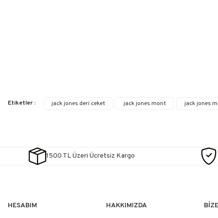
Etiketler :
jack jones deri ceket
jack jones mont
jack jones m
1500 TL Üzeri Ücretsiz Kargo
HESABIM
HAKKIMIZDA
BİZ