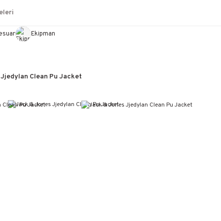
leri
esuar
Ekipman
 Jjedylan Clean Pu Jacket