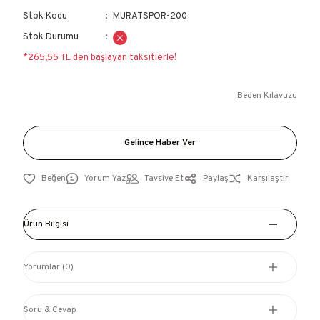
Stok Kodu
MURATSPOR-200
Stok Durumu
*265,55 TL den başlayan taksitlerle!
Beden Kılavuzu
Gelince Haber Ver
Yorum Yaz
Tavsiye Et
Paylaş
Karşılaştır
Ürün Bilgisi
Yorumlar (0)
Soru & Cevap