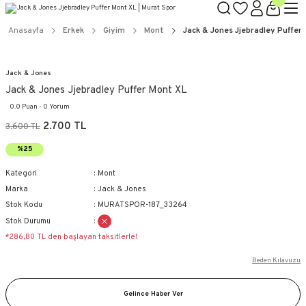
Anasayfa
Erkek
Giyim
Mont
Jack & Jones Jjebradley Puffer
Jack & Jones
Jack & Jones Jjebradley Puffer Mont XL
0.0 Puan - 0 Yorum
2.700 TL
3.600 TL
%25
Kategori
Mont
Marka
Jack & Jones
Stok Kodu
MURATSPOR-187_33264
Stok Durumu
*286,80 TL den başlayan taksitlerle!
Beden Kılavuzu
Gelince Haber Ver