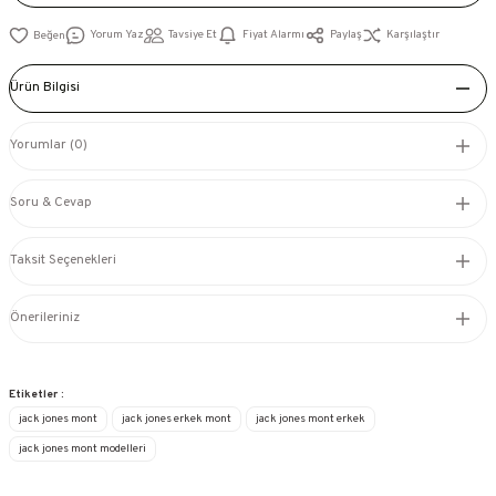
Yorum Yaz
Tavsiye Et
Fiyat Alarmı
Paylaş
Karşılaştır
Ürün Bilgisi
Yorumlar (0)
Soru & Cevap
Taksit Seçenekleri
Önerileriniz
Etiketler :
jack jones mont
jack jones erkek mont
jack jones mont erkek
jack jones mont modelleri