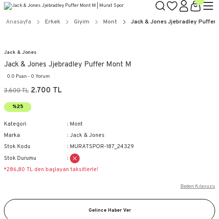
Anasayfa
Erkek
Giyim
Mont
Jack & Jones Jjebradley Puffer
Jack & Jones
Jack & Jones Jjebradley Puffer Mont M
0.0 Puan - 0 Yorum
2.700 TL
3.600 TL
%25
Kategori
Mont
Marka
Jack & Jones
Stok Kodu
MURATSPOR-187_24329
Stok Durumu
*286,80 TL den başlayan taksitlerle!
Beden Kılavuzu
Gelince Haber Ver