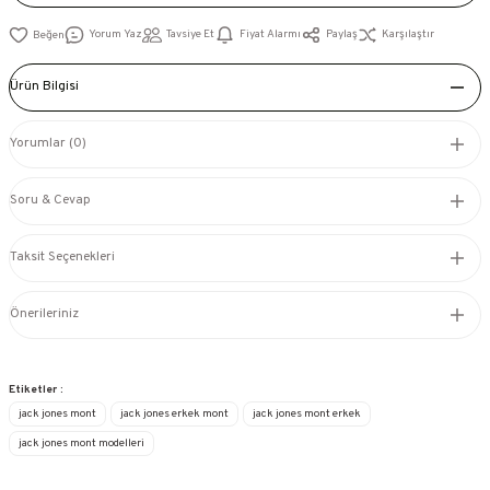
Yorum Yaz
Tavsiye Et
Fiyat Alarmı
Paylaş
Karşılaştır
Ürün Bilgisi
Yorumlar (0)
Soru & Cevap
Taksit Seçenekleri
Önerileriniz
Etiketler :
jack jones mont
jack jones erkek mont
jack jones mont erkek
jack jones mont modelleri