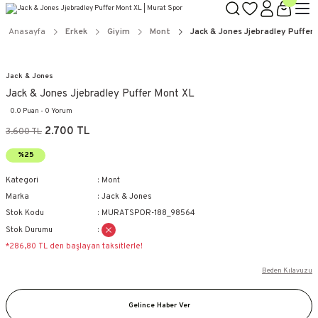
Anasayfa
Erkek
Giyim
Mont
Jack & Jones Jjebradley Puffer
Jack & Jones
Jack & Jones Jjebradley Puffer Mont XL
0.0 Puan - 0 Yorum
2.700 TL
3.600 TL
%25
Kategori
Mont
Marka
Jack & Jones
Stok Kodu
MURATSPOR-188_98564
Stok Durumu
*286,80 TL den başlayan taksitlerle!
Beden Kılavuzu
Gelince Haber Ver