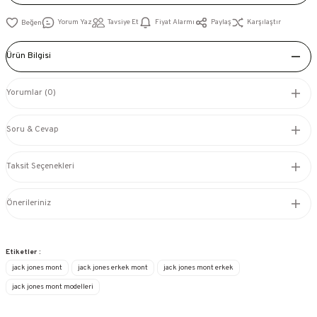
Yorum Yaz
Tavsiye Et
Fiyat Alarmı
Paylaş
Karşılaştır
Ürün Bilgisi
Yorumlar (0)
Soru & Cevap
Taksit Seçenekleri
Önerileriniz
Etiketler :
jack jones mont
jack jones erkek mont
jack jones mont erkek
jack jones mont modelleri