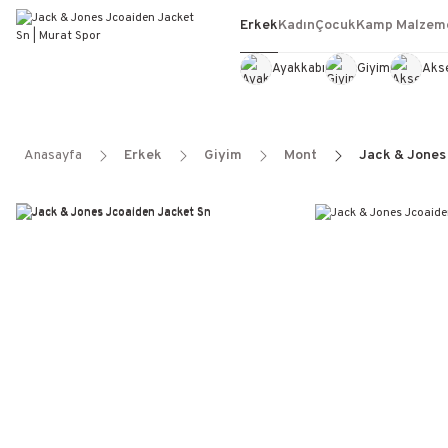
Erkek
Kadın
Çocuk
Kamp Malzeme
Ayakkabı
Giyim
Aks
Anasayfa
Erkek
Giyim
Mont
Jack & Jones