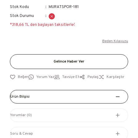
Stok Kodu
MURATSPOR-181
Stok Durumu
*318,66 TL den başlayan taksitlerle!
Beden Kılavuzu
Gelince Haber Ver
Yorum Yaz
Tavsiye Et
Paylaş
Karşılaştır
Ürün Bilgisi
Yorumlar (0)
Soru & Cevap