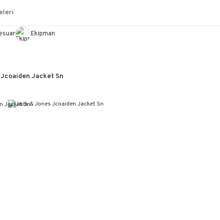
leri
esuar
Ekipman
 Jcoaiden Jacket Sn