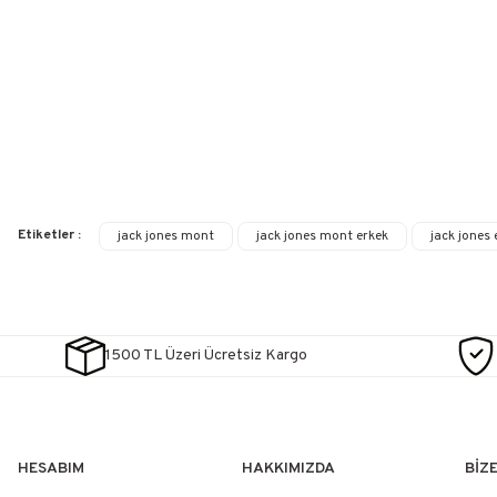
Etiketler :
jack jones mont
jack jones mont erkek
jack jones
1500 TL Üzeri Ücretsiz Kargo
HESABIM
HAKKIMIZDA
BİZ