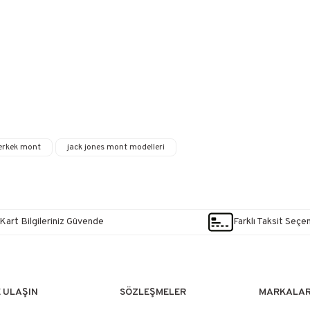
 erkek mont
jack jones mont modelleri
Kart Bilgileriniz Güvende
Farklı Taksit Seçe
E ULAŞIN
SÖZLEŞMELER
MARKALA