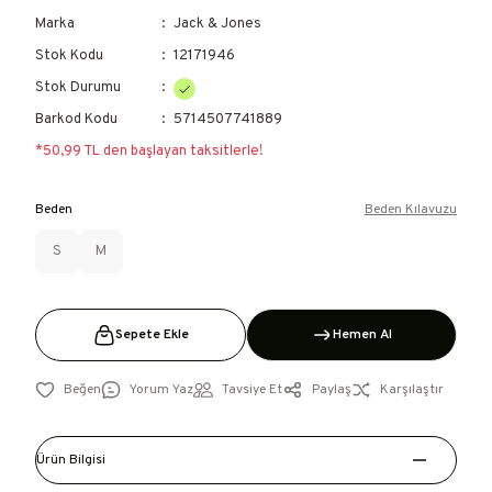
Marka
Jack & Jones
Stok Kodu
12171946
Stok Durumu
Barkod Kodu
5714507741889
*50,99 TL den başlayan taksitlerle!
Beden
Beden Kılavuzu
S
M
Sepete Ekle
Hemen Al
Yorum Yaz
Tavsiye Et
Paylaş
Karşılaştır
Ürün Bilgisi