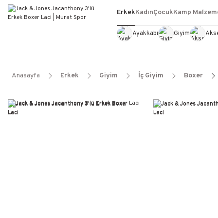
Erkek
Kadın
Çocuk
Kamp Malzeme
Ayakkabı
Giyim
Aks
Anasayfa
Erkek
Giyim
İç Giyim
Boxer