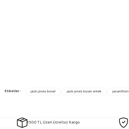
Etiketler :
jack jones boxer
jack jones boxer erkek
jacanthon
1500 TL Üzeri Ücretsiz Kargo