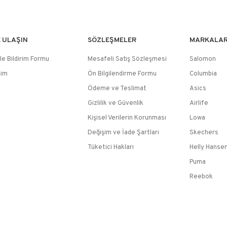
E ULAŞIN
SÖZLEŞMELER
MARKALA
le Bildirim Formu
Mesafeli Satış Sözleşmesi
Salomon
şim
Ön Bilgilendirme Formu
Columbia
Ödeme ve Teslimat
Asics
Gizlilik ve Güvenlik
Airlife
Kişisel Verilerin Korunması
Lowa
Değişim ve İade Şartları
Skechers
Tüketici Hakları
Helly Hanse
Puma
Reebok