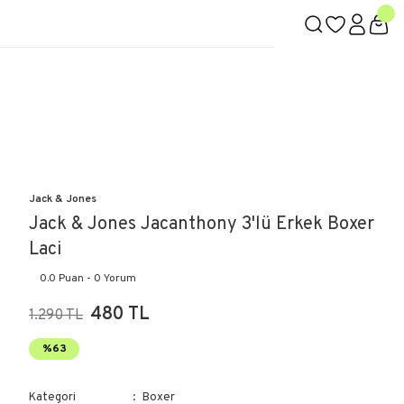
Jack & Jones
Jack & Jones Jacanthony 3'lü Erkek Boxer
Laci
0.0 Puan - 0 Yorum
480 TL
1.290 TL
%63
Kategori
Boxer