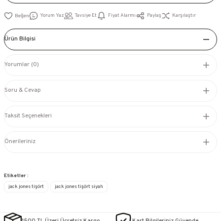
Yorum Yaz
Tavsiye Et
Fiyat Alarmı
Paylaş
Karşılaştır
Ürün Bilgisi
Yorumlar (0)
Soru & Cevap
Taksit Seçenekleri
Önerileriniz
Etiketler :
jack jones tişört
jack jones tişört siyah