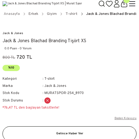
Anasayfa
Erkek
Giyim
T-shirt
Jack & Jones Blachad Brandin
Jack & Jones
Jack & Jones Blachad Branding Tişört XS
0.0 Puan - 0 Yorum
720 TL
800 TL
%10
Kategori
T-shirt
Marka
Jack & Jones
Stok Kodu
MURATSPOR-254_8970
Stok Durumu
*76,47 TL den başlayan taksitlerle!
Beden Kılavuzu
Gelince Haber Ver