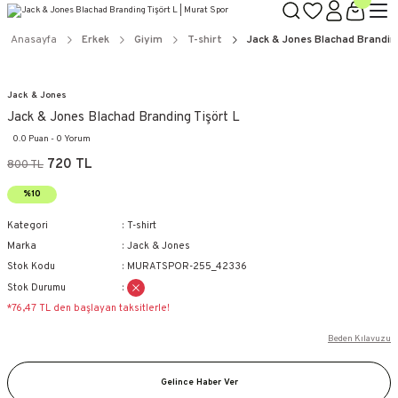
Anasayfa
Erkek
Giyim
T-shirt
Jack & Jones Blachad Branding
Jack & Jones
Jack & Jones Blachad Branding Tişört L
0.0 Puan - 0 Yorum
720 TL
800 TL
%10
Kategori
T-shirt
Marka
Jack & Jones
Stok Kodu
MURATSPOR-255_42336
Stok Durumu
*76,47 TL den başlayan taksitlerle!
Beden Kılavuzu
Gelince Haber Ver