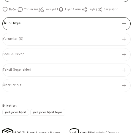
Yorum Yaz
Tavsiye Et
Fiyat Alarmı
Paylaş
Karşılaştır
Ürün Bilgisi
Yorumlar (0)
Soru & Cevap
Taksit Seçenekleri
Önerileriniz
Etiketler :
jack jones tişört
jack jones tişört beyaz