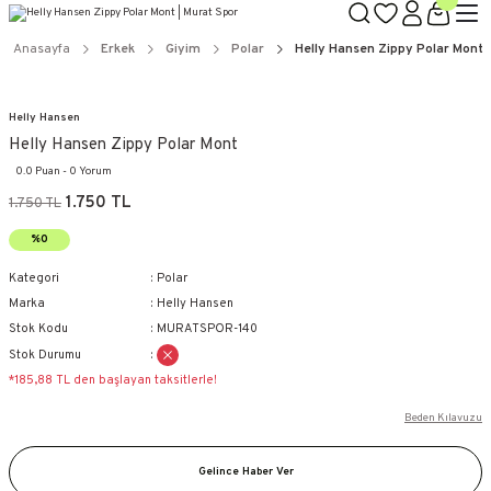
Anasayfa
Erkek
Giyim
Polar
Helly Hansen Zippy Polar Mont
Helly Hansen
Helly Hansen Zippy Polar Mont
0.0 Puan - 0 Yorum
1.750 TL
1.750 TL
%0
Kategori
Polar
Marka
Helly Hansen
Stok Kodu
MURATSPOR-140
Stok Durumu
*185,88 TL den başlayan taksitlerle!
Beden Kılavuzu
Gelince Haber Ver