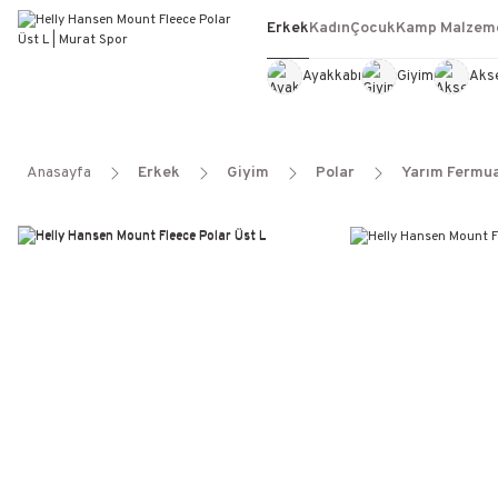
Erkek
Kadın
Çocuk
Kamp Malzeme
Ayakkabı
Giyim
Aks
Anasayfa
Erkek
Giyim
Polar
Yarım Fermua