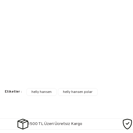
Etiketler :
helly hansen
helly hansen polar
1500 TL Üzeri Ücretsiz Kargo