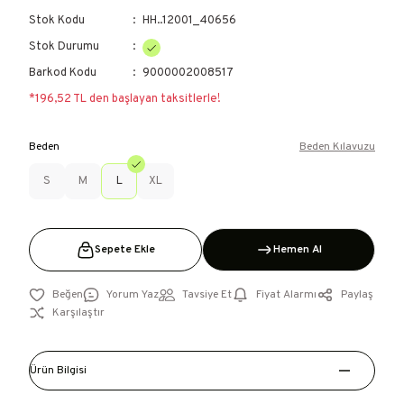
Stok Kodu
HH..12001_40656
Stok Durumu
Barkod Kodu
9000002008517
*196,52 TL den başlayan taksitlerle!
Beden
Beden Kılavuzu
S
M
L
XL
Sepete Ekle
Hemen Al
Yorum Yaz
Tavsiye Et
Fiyat Alarmı
Paylaş
Karşılaştır
Ürün Bilgisi