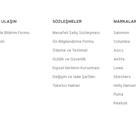
E ULAŞIN
SÖZLEŞMELER
MARKALA
le Bildirim Formu
Mesafeli Satış Sözleşmesi
Salomon
şim
Ön Bilgilendirme Formu
Columbia
Ödeme ve Teslimat
Asics
Gizlilik ve Güvenlik
Airlife
Kişisel Verilerin Korunması
Lowa
Değişim ve İade Şartları
Skechers
Tüketici Hakları
Helly Hanse
Puma
Reebok