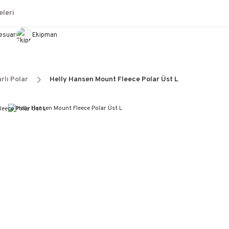
leri
esuar
Ekipman
rlı Polar
Helly Hansen Mount Fleece Polar Üst L