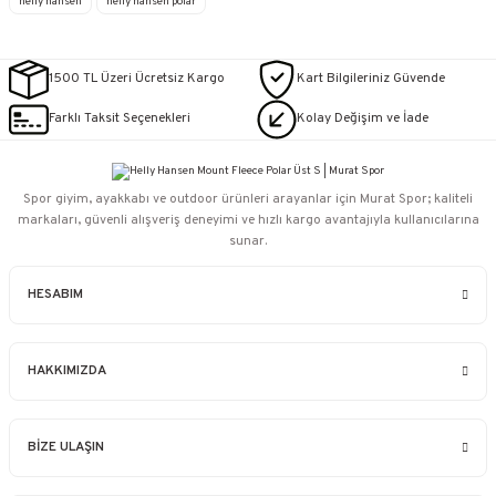
helly hansen
helly hansen polar
1500 TL Üzeri Ücretsiz Kargo
Kart Bilgileriniz Güvende
Farklı Taksit Seçenekleri
Kolay Değişim ve İade
Spor giyim, ayakkabı ve outdoor ürünleri arayanlar için Murat Spor; kaliteli
markaları, güvenli alışveriş deneyimi ve hızlı kargo avantajıyla kullanıcılarına
sunar.
HESABIM
HAKKIMIZDA
BİZE ULAŞIN