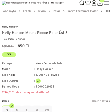
Anasayfa
Erkek
Giyim
Polar
Yarım Fermuarlı Polar
Hell
Helly Hansen
Helly Hansen Mount Fleece Polar Üst S
0.0 Puan - 0 Yorum
1.850 TL
1.950 TL
%5
Kategori
Yarım Fermuarlı Polar
Marka
Helly Hansen
Stok Kodu
12001-495_86284
Stok Durumu
Barkod Kodu
9000002013511
*196,51 TL den başlayan taksitlerle!
Beden
Beden Kılavuzu
S
M
L
XL
XXL