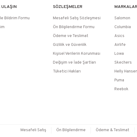
E ULAŞIN
SÖZLEŞMELER
MARKALA
le Bildirim Formu
Mesafeli Satış Sözleşmesi
Salomon
şim
Ön Bilgilendirme Formu
Columbia
Ödeme ve Teslimat
Asics
Gizlilik ve Güvenlik
Airlife
Kişisel Verilerin Korunması
Lowa
Değişim ve İade Şartları
Skechers
Tüketici Hakları
Helly Hanse
Puma
Reebok
Mesafeli Satış
Ön Bilgilendirme
Ödeme & Teslimat