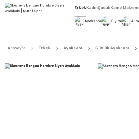
Erkek
Kadın
Çocuk
Kamp Malzeme
Ayakkabı
Giyim
Aks
Anasayfa
Erkek
Ayakkabı
Günlük Ayakkabı