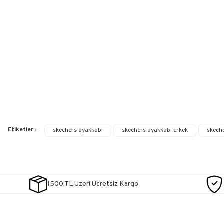
Etiketler :
skechers ayakkabı
skechers ayakkabı erkek
skech
1500 TL Üzeri Ücretsiz Kargo