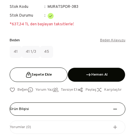
Stok Kodu
MURATSPOR-383
Stok Durumu
*637,34 TL den başlayan taksitlerle!
Beden
Beden Kılavuzu
41
41 1/3
45
Sepete Ekle
Hemen Al
Yorum Yaz
Tavsiye Et
Paylaş
Karşılaştır
Ürün Bilgisi
Yorumlar (0)