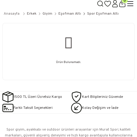
0
Anasayfa
Erkek
Giyim
Eşofman Altı
Spor Eşofman Altı
Ürün Bulunamadı.
1500 TL Üzeri Ücretsiz Kargo
Kart Bilgileriniz Güvende
Farklı Taksit Seçenekleri
Kolay Değişim ve İade
Spor giyim, ayakkabı ve outdoor ürünleri arayanlar için Murat Spor; kaliteli
markaları, güvenli alışveriş deneyimi ve hızlı kargo avantajıyla kullanıcılarına