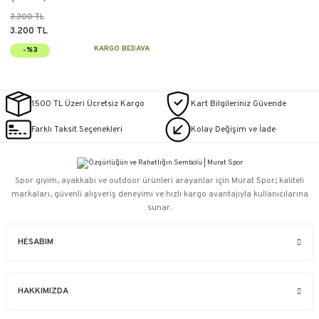
3.300 TL
3.200 TL
KARGO BEDAVA
-%3
1500 TL Üzeri Ücretsiz Kargo
Kart Bilgileriniz Güvende
Farklı Taksit Seçenekleri
Kolay Değişim ve İade
Spor giyim, ayakkabı ve outdoor ürünleri arayanlar için Murat Spor; kaliteli
markaları, güvenli alışveriş deneyimi ve hızlı kargo avantajıyla kullanıcılarına
sunar.
HESABIM
HAKKIMIZDA