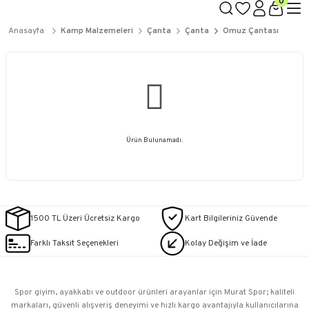
0
Anasayfa
Kamp Malzemeleri
Çanta
Çanta
Omuz Çantası
Ürün Bulunamadı.
1500 TL Üzeri Ücretsiz Kargo
Kart Bilgileriniz Güvende
Farklı Taksit Seçenekleri
Kolay Değişim ve İade
Spor giyim, ayakkabı ve outdoor ürünleri arayanlar için Murat Spor; kaliteli
markaları, güvenli alışveriş deneyimi ve hızlı kargo avantajıyla kullanıcılarına