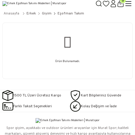
0
Anasayfa
Erkek
Giyim
Eşofman Takım
Ürün Bulunamadı.
1500 TL Üzeri Ücretsiz Kargo
Kart Bilgileriniz Güvende
Farklı Taksit Seçenekleri
Kolay Değişim ve İade
Spor giyim, ayakkabı ve outdoor ürünleri arayanlar için Murat Spor; kaliteli
markaları, güvenli alışveriş deneyimi ve hızlı kargo avantajıyla kullanıcılarına