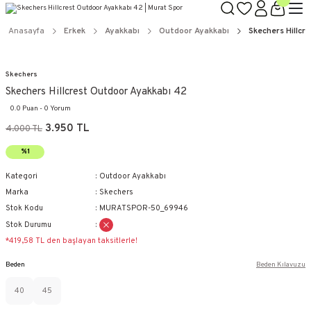
Anasayfa
Erkek
Ayakkabı
Outdoor Ayakkabı
Skechers Hillcr
Skechers
Skechers Hillcrest Outdoor Ayakkabı 42
0.0 Puan - 0 Yorum
3.950 TL
4.000 TL
%1
Kategori
Outdoor Ayakkabı
Marka
Skechers
Stok Kodu
MURATSPOR-50_69946
Stok Durumu
*419,58 TL den başlayan taksitlerle!
Beden
Beden Kılavuzu
40
45