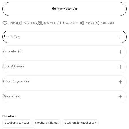
Gelince Haber Ver
Yorum Yaz
Tavsiye Et
Fiyat Alarmı
Paylaş
Karşılaştır
Ürün Bilgisi
Yorumlar (0)
Soru & Cevap
Taksit Seçenekleri
Önerileriniz
Etiketler :
skechers ayakkabı
skechers hillcrest
skechers hillcrest erkek