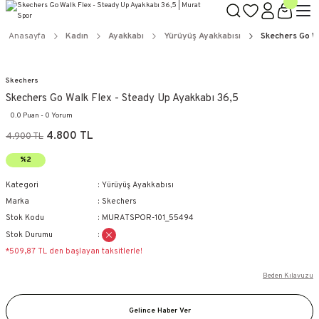
Anasayfa
Kadın
Ayakkabı
Yürüyüş Ayakkabısı
Skechers Go Wa
Skechers
Skechers Go Walk Flex - Steady Up Ayakkabı 36,5
0.0 Puan - 0 Yorum
4.800 TL
4.900 TL
%2
Kategori
Yürüyüş Ayakkabısı
Marka
Skechers
Stok Kodu
MURATSPOR-101_55494
Stok Durumu
*509,87 TL den başlayan taksitlerle!
Beden Kılavuzu
Gelince Haber Ver