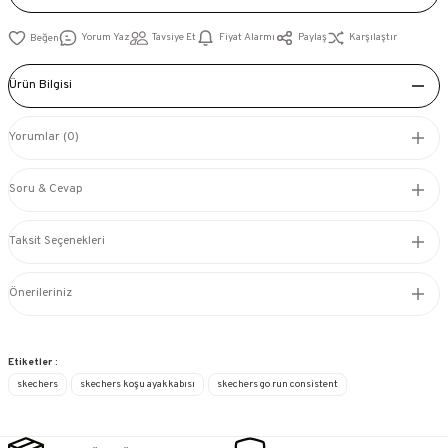
Yorum Yaz
Tavsiye Et
Fiyat Alarmı
Paylaş
Karşılaştır
Ürün Bilgisi
Yorumlar (0)
Soru & Cevap
Taksit Seçenekleri
Önerileriniz
Etiketler :
skechers
skechers koşu ayakkabısı
skechers go run consistent