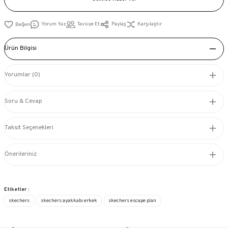
Yorum Yaz
Tavsiye Et
Paylaş
Karşılaştır
Ürün Bilgisi
Yorumlar (0)
Soru & Cevap
Taksit Seçenekleri
Önerileriniz
Etiketler :
skechers
skechers ayakkabı erkek
skechers escape plan