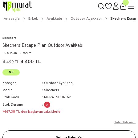
Anasayfa
Erkek
Ayakkabı
Outdoor Ayakkabı
Skechers Escap
Skechers
Skechers Escape Plan Outdoor Ayakkabı
0.0 Puan - 0 Yorum
4.400 TL
4.499 TL
%2
Kategori
Outdoor Ayakkabı
Marka
Skechers
Stok Kodu
MURATSPOR-62
Stok Durumu
*467,38 TL den başlayan taksitlerle!
Beden Kılavuzu
Gelince Haber Ver