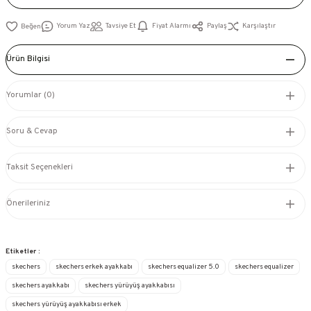
Yorum Yaz
Tavsiye Et
Fiyat Alarmı
Paylaş
Karşılaştır
Ürün Bilgisi
Yorumlar (0)
Soru & Cevap
Taksit Seçenekleri
Önerileriniz
Etiketler :
skechers
skechers erkek ayakkabı
skechers equalizer 5.0
skechers equalizer
skechers ayakkabı
skechers yürüyüş ayakkabısı
skechers yürüyüş ayakkabısı erkek