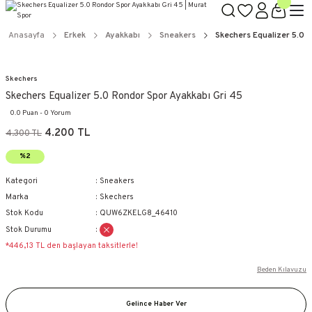
Anasayfa
Erkek
Ayakkabı
Sneakers
Skechers Equalizer 5.0 
Skechers
Skechers Equalizer 5.0 Rondor Spor Ayakkabı Gri 45
0.0 Puan - 0 Yorum
4.200 TL
4.300 TL
%2
Kategori
Sneakers
Marka
Skechers
Stok Kodu
QUW6ZKELG8_46410
Stok Durumu
*446,13 TL den başlayan taksitlerle!
Beden Kılavuzu
Gelince Haber Ver