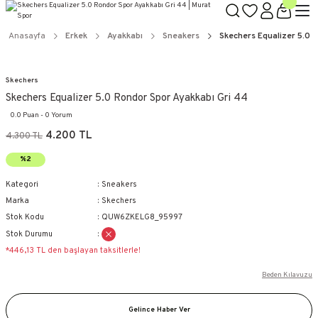
Anasayfa
Erkek
Ayakkabı
Sneakers
Skechers Equalizer 5.0 
Skechers
Skechers Equalizer 5.0 Rondor Spor Ayakkabı Gri 44
0.0 Puan - 0 Yorum
4.200 TL
4.300 TL
%2
Kategori
Sneakers
Marka
Skechers
Stok Kodu
QUW6ZKELG8_95997
Stok Durumu
*446,13 TL den başlayan taksitlerle!
Beden Kılavuzu
Gelince Haber Ver