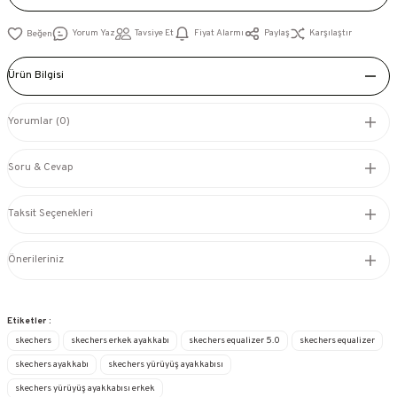
Yorum Yaz
Tavsiye Et
Fiyat Alarmı
Paylaş
Karşılaştır
Ürün Bilgisi
Yorumlar (0)
Soru & Cevap
Taksit Seçenekleri
Önerileriniz
Etiketler :
skechers
skechers erkek ayakkabı
skechers equalizer 5.0
skechers equalizer
skechers ayakkabı
skechers yürüyüş ayakkabısı
skechers yürüyüş ayakkabısı erkek