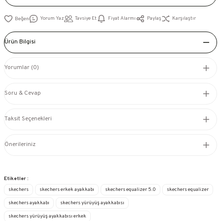
Yorum Yaz
Tavsiye Et
Fiyat Alarmı
Paylaş
Karşılaştır
Ürün Bilgisi
Yorumlar (0)
Soru & Cevap
Taksit Seçenekleri
Önerileriniz
Etiketler :
skechers
skechers erkek ayakkabı
skechers equalizer 5.0
skechers equalizer
skechers ayakkabı
skechers yürüyüş ayakkabısı
skechers yürüyüş ayakkabısı erkek