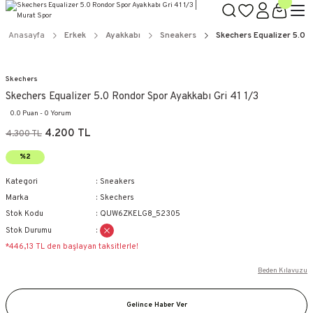
Anasayfa
Erkek
Ayakkabı
Sneakers
Skechers Equalizer 5.0 R
Skechers
Skechers Equalizer 5.0 Rondor Spor Ayakkabı Gri 41 1/3
0.0 Puan - 0 Yorum
4.200 TL
4.300 TL
%2
Kategori
Sneakers
Marka
Skechers
Stok Kodu
QUW6ZKELG8_52305
Stok Durumu
*446,13 TL den başlayan taksitlerle!
Beden Kılavuzu
Gelince Haber Ver